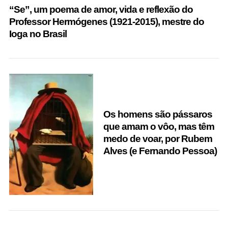
“Se”, um poema de amor, vida e reflexão do
Professor Hermógenes (1921-2015), mestre do
Ioga no Brasil
S
e
a
r
c
Os homens são pássaros
h
que amam o vôo, mas têm
f
medo de voar, por Rubem
o
Alves (e Fernando Pessoa)
r
: