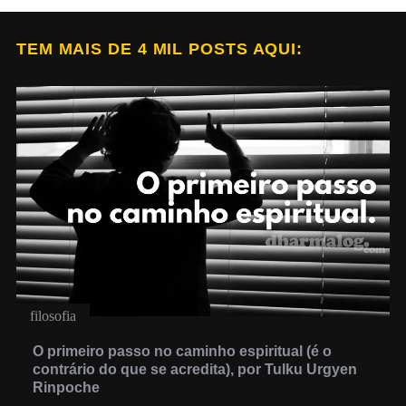
t
s
TEM MAIS DE 4 MIL POSTS AQUI:
p
a
g
i
n
a
t
i
o
n
filosofia
O primeiro passo no caminho espiritual (é o
contrário do que se acredita), por Tulku Urgyen
Rinpoche