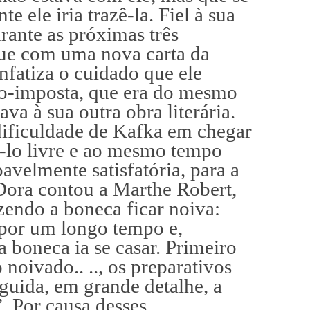
te ele iria trazê-la. Fiel à sua
urante as próximas três
que com uma nova carta da
fatiza o cuidado que ele
uto-imposta, que era do mesmo
va à sua outra obra literária.
ificuldade de Kafka em chegar
á-lo livre e ao mesmo tempo
velmente satisfatória, para a
Dora contou a Marthe Robert,
zendo a boneca ficar noiva:
 por um longo tempo e,
a boneca ia se casar. Primeiro
 noivado.. .., os preparativos
guida, em grande detalhe, a
. Por causa desses