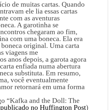
nício de muitas cartas. Quando
ntravam ele lia essas cartas
te com as aventuras
neca. A garotinha se
encontros chegaram ao fim,
ina com uma boneca. Ela era
 boneca original. Uma carta
as viagens me
s anos depois, a garota agora
carta enfiada numa abertura
neca substituta. Em resumo,
ama, você eventualmente
 amor retornará em uma forma
igo “Kafka and the Doll: The
(
publicado no Huffington Post
)