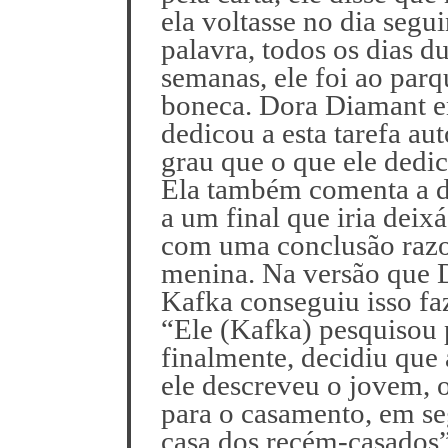
ela voltasse no dia seguin
palavra, todos os dias d
semanas, ele foi ao par
boneca. Dora Diamant en
dedicou a esta tarefa a
grau que o que ele dedica
Ela também comenta a d
a um final que iria deix
com uma conclusão razoa
menina. Na versão que 
Kafka conseguiu isso fa
“Ele (Kafka) pesquisou
finalmente, decidiu que 
ele descreveu o jovem, o
para o casamento, em se
casa dos recém-casados”