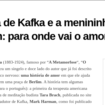
ia de Kafka e a menini
: para onde vai o amo
ka
(1883-1924), famoso por “
A Metamorfose
“, “
O
ra um singelo e doce lado do autor que já foi descrito
ico nervoso:
uma história de amor
em que ele ajuda
 em uma praça de
Berlim
. A história tem algumas
ara o português): a primeira da terapeuta americana
ra de meditação budista
Tara Brach
, publicada no site
radutor de Kafka,
Mark Harman
, como foi publicado