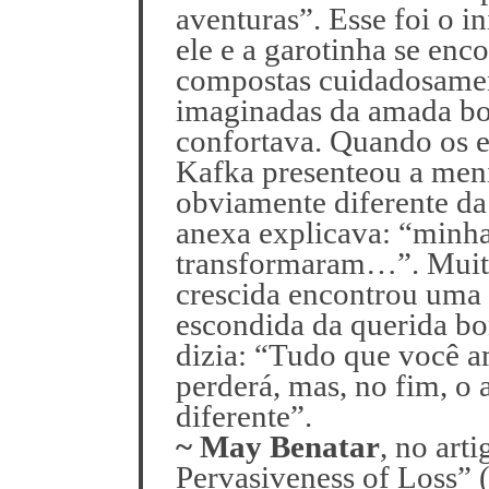
aventuras”. Esse foi o i
ele e a garotinha se enco
compostas cuidadosamen
imaginadas da amada bo
confortava. Quando os 
Kafka presenteou a men
obviamente diferente da
anexa explicava: “minh
transformaram…”. Muito
crescida encontrou uma 
escondida da querida bo
dizia: “Tudo que você 
perderá, mas, no fim, o
diferente”.
~ May Benatar
, no art
Pervasiveness of Loss” 