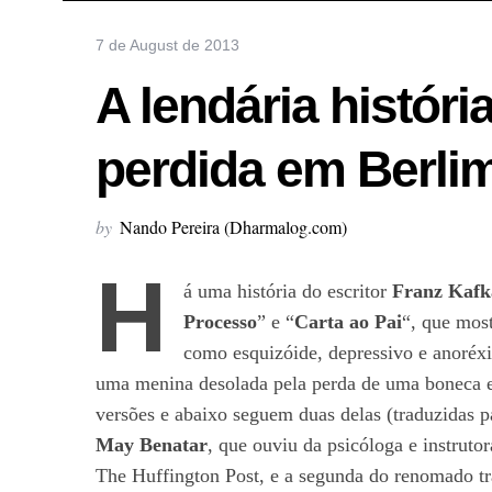
7 de August de 2013
A lendária histór
perdida em Berlim
by
Nando Pereira (Dharmalog.com)
H
á uma história do escritor
Franz Kaf
Processo
” e “
Carta ao Pai
“, que most
como esquizóide, depressivo e anoréx
uma menina desolada pela perda de uma boneca
versões e abaixo seguem duas delas (traduzidas p
May Benatar
, que ouviu da psicóloga e instruto
The Huffington Post, e a segunda do renomado t