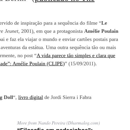
ervido de inspiração para a sequência do filme “
Le
re Jeunet
, 2001), em que a protagonista
Amélie Poulain
ai e faz ela viajar o mundo e enviar cartões postais para
as aventuras da estátua. Uma outra sequência tão ou mais
rmente, no post “
A vida parece tão simples e clara que
idade”: Amélie Poulain (CLIPE)
” (15/09/2011).
g Doll
“,
livro digital
de Jordi Sierra i Fabra
More from Nando Pereira (Dharmalog.com)