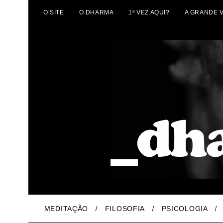
O SITE
O DHARMA
1ª VEZ AQUI?
A GRANDE 
MEDITAÇÃO
FILOSOFIA
PSICOLOGIA