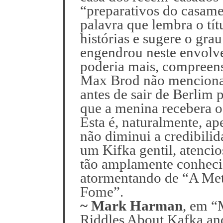
“preparativos do casam
palavra que lembra o tít
histórias e sugere o grau
engendrou neste envolve
poderia mais, compreens
Max Brod não menciona 
antes de sair de Berlim 
que a menina recebera o
Esta é, naturalmente, a
não diminui a credibilid
um Kifka gentil, atenci
tão amplamente conhecid
atormentando de “A Met
Fome”.
~ Mark Harman
, em “
Riddles About Kafka and