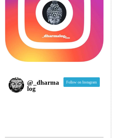
@
_dharma
Follow on Instagram
log