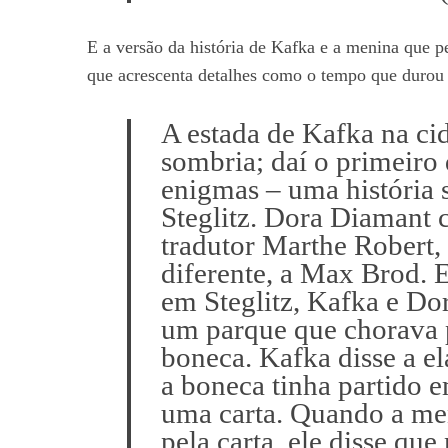
E a versão da história de Kafka e a menina que
que acrescenta detalhes como o tempo que durou a
S
e
A estada de Kafka na cid
a
sombria; daí o primeiro
r
enigmas – uma história
c
Steglitz. Dora Diamant c
h
f
tradutor Marthe Robert
o
diferente, a Max Brod. 
r
em Steglitz, Kafka e D
:
um parque que chorava 
boneca. Kafka disse a e
a boneca tinha partido 
uma carta. Quando a me
pela carta, ele disse qu