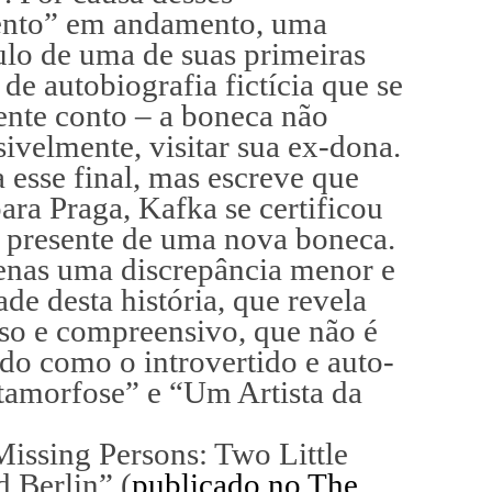
ento” em andamento, uma
ulo de uma de suas primeiras
 de autobiografia fictícia que se
nte conto – a boneca não
ivelmente, visitar sua ex-dona.
esse final, mas escreve que
para Praga, Kafka se certificou
 presente de uma nova boneca.
penas uma discrepância menor e
ade desta história, que revela
oso e compreensivo, que não é
o como o introvertido e auto-
amorfose” e “Um Artista da
Missing Persons: Two Little
 Berlin” (
publicado no The