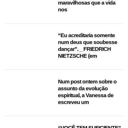
r
maravilhosas que a vida
c
nos
h
f
o
r
“Eu acreditaria somente
:
num deus que soubesse
dançar”. _ FRIEDRICH
NIETZSCHE (em
Num post ontem sobre o
assunto da evolução
espiritual, a Vanessa de
escreveu um
“VOCÊ TEM SUFICIENTE”.