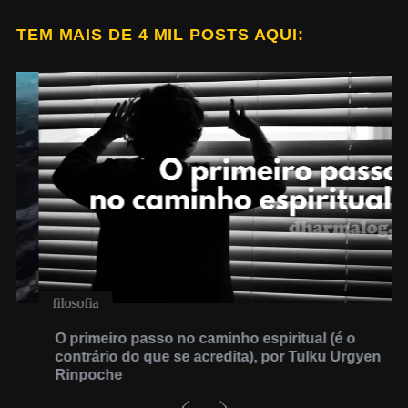
t
s
TEM MAIS DE 4 MIL POSTS AQUI:
p
a
g
i
n
a
t
i
o
n
filosofia
O primeiro passo no caminho espiritual (é o
contrário do que se acredita), por Tulku Urgyen
Rinpoche