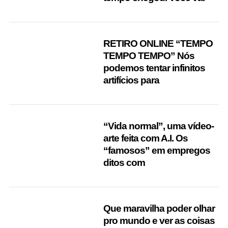
RETIRO ONLINE “TEMPO
TEMPO TEMPO” Nós
podemos tentar infinitos
artifícios para
“Vida normal”, uma vídeo-
arte feita com A.I. Os
“famosos” em empregos
ditos com
S
e
Que maravilha poder olhar
a
pro mundo e ver as coisas