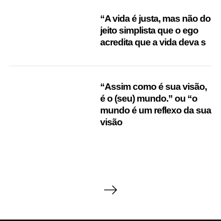
“A vida é justa, mas não do
jeito simplista que o ego
acredita que a vida deva s
“Assim como é sua visão,
é o (seu) mundo.” ou “o
mundo é um reflexo da sua
visão
P
o
s