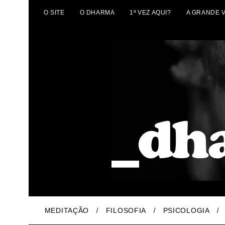
O SITE
O DHARMA
1ª VEZ AQUI?
A GRANDE 
MEDITAÇÃO
FILOSOFIA
PSICOLOGIA