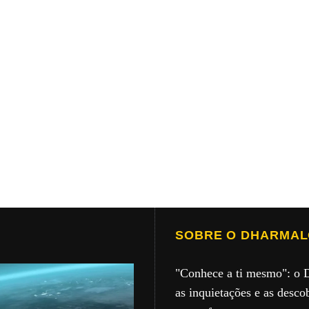
SOBRE O DHARMA
"Conhece a ti mesmo": o 
as inquietações e as desco