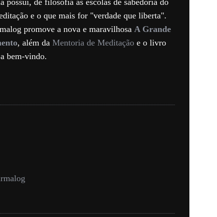
a possui, de filosofia às escolas de sabedoria do
editação e o que mais for "verdade que liberta".
rmalog promove a nova e maravilhosa
A Grande
mento
, além da
Mentoria de Meditação
e o livro
ja bem-vindo.
psicologia
sering: “Nós só vemos aquilo
Como a Psico
não a verdade”
armalog
Erich Fromm 
realidade”