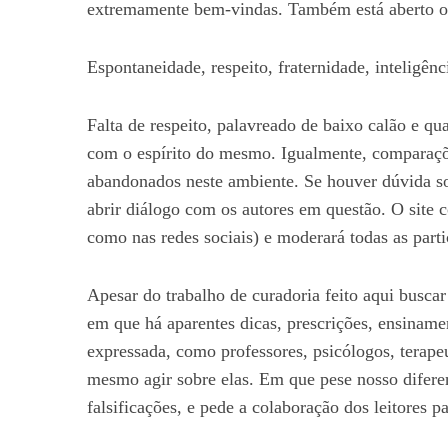
extremamente bem-vindas. Também está aberto o 
Espontaneidade, respeito, fraternidade, inteligên
S
Falta de respeito, palavreado de baixo calão e qua
e
a
com o espírito do mesmo. Igualmente, comparaçõe
r
abandonados neste ambiente. Se houver dúvida sob
c
abrir diálogo com os autores em questão. O site c
h
como nas redes sociais) e moderará todas as part
f
o
r
Apesar do trabalho de curadoria feito aqui busca
:
em que há aparentes dicas, prescrições, ensiname
expressada, como professores, psicólogos, terapeu
mesmo agir sobre elas. Em que pese nosso diferen
falsificações, e pede a colaboração dos leitores p