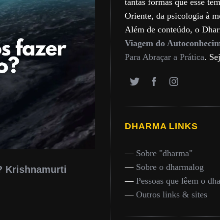
tantas formas que esse tem
Oriente, da psicologia à m
Além de conteúdo, o Dha
Viagem do Autoconheci
Para Abraçar a Prática
. Se
DHARMA LINKS
inspiração
—
Sobre "dharma"
—
Sobre o dharmalog
ual (é o contrário
A sabedoria, por Lama T
yen Rinpoche
que conseguimos ver, e 
—
Pessoas que lêem o dh
—
Outros links & sites