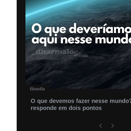
filosofia
rti
O primeiro passo no caminho espirit
do que se acredita), por Tulku Urg