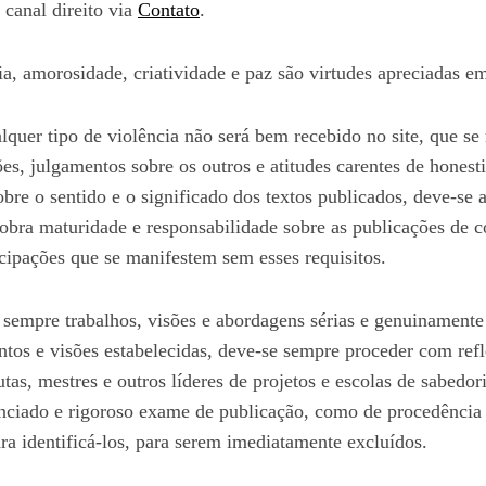
canal direito via
Contato
.
cia, amorosidade, criatividade e paz são virtudes apreciadas e
lquer tipo de violência não será bem recebido no site, que se 
s, julgamentos sobre os outros e atitudes carentes de hones
re o sentido e o significado dos textos publicados, deve-se a
obra maturidade e responsabilidade sobre as publicações de c
icipações que se manifestem sem esses requisitos.
r sempre trabalhos, visões e abordagens sérias e genuinament
ntos e visões estabelecidas, deve-se sempre proceder com refl
tas, mestres e outros líderes de projetos e escolas de sabedo
ciado e rigoroso exame de publicação, como de procedência e 
ara identificá-los, para serem imediatamente excluídos.