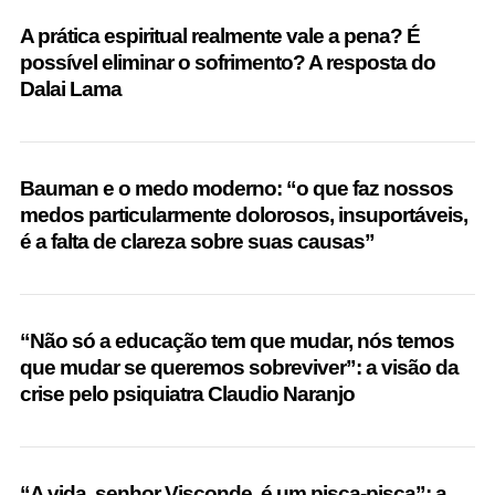
A prática espiritual realmente vale a pena? É
possível eliminar o sofrimento? A resposta do
Dalai Lama
Bauman e o medo moderno: “o que faz nossos
medos particularmente dolorosos, insuportáveis,
é a falta de clareza sobre suas causas”
S
e
“Não só a educação tem que mudar, nós temos
a
que mudar se queremos sobreviver”: a visão da
r
crise pelo psiquiatra Claudio Naranjo
c
h
f
o
“A vida, senhor Visconde, é um pisca-pisca”: a