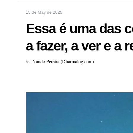
15 de May de 2025
Essa é uma das co
a fazer, a ver e a r
by
Nando Pereira (Dharmalog.com)