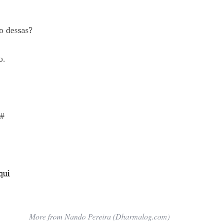
o dessas?
o.
 #
qui
More from Nando Pereira (Dharmalog.com)