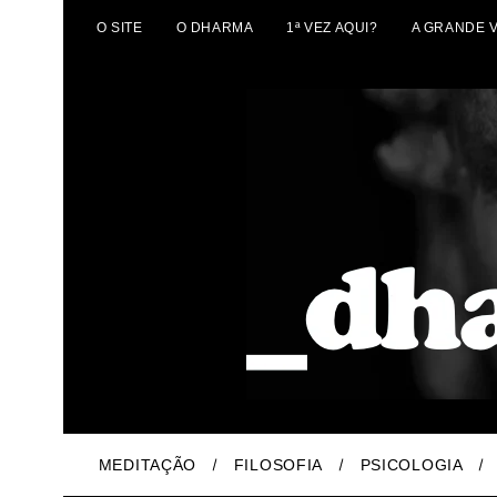
O SITE
O DHARMA
1ª VEZ AQUI?
A GRANDE 
MEDITAÇÃO
FILOSOFIA
PSICOLOGIA