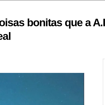
isas bonitas que a A.I
eal