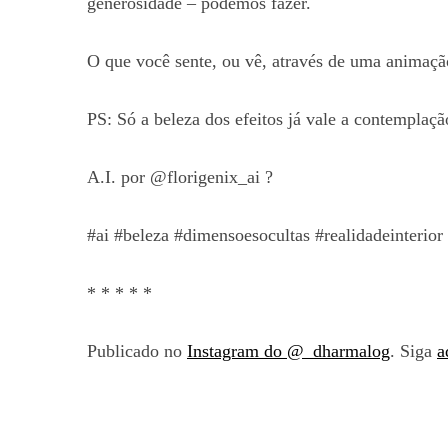
generosidade – podemos fazer.
O que você sente, ou vê, através de uma animaçã
PS: Só a beleza dos efeitos já vale a contemplaçã
A.I. por @florigenix_ai ?
#ai #beleza #dimensoesocultas #realidadeinterior
* * * * *
Publicado no
Instagram do @_dharmalog
. Siga
a