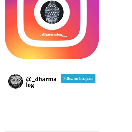
@
_dharma
Follow on Instagram
log