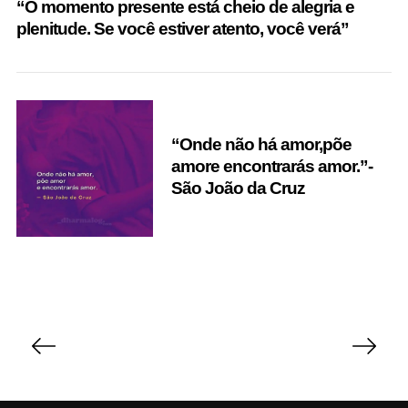
“O momento presente está cheio de alegria e
plenitude. Se você estiver atento, você verá”
“Onde não há amor,põe
amore encontrarás amor.”-
São João da Cruz
P
o
s
t