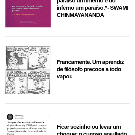
paraíso um inferno e do
inferno um paraíso.”- SWAMI
CHINMAYANANDA
S
e
a
r
c
h
f
Francamente. Um aprendiz
o
de filósofo precoce a todo
r
:
vapor.
Ficar sozinho ou levar um
choque: o curioso resultado