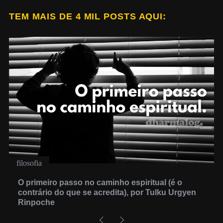
s
TEM MAIS DE 4 MIL POSTS AQUI:
p
a
g
i
n
a
t
i
o
n
filosofia
O primeiro passo no caminho espiritual (é o
contrário do que se acredita), por Tulku Urgyen
Rinpoche