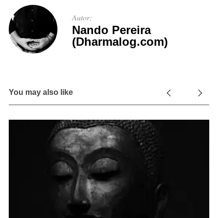
Autor:
Nando Pereira
(Dharmalog.com)
You may also like
1 
O
d
B