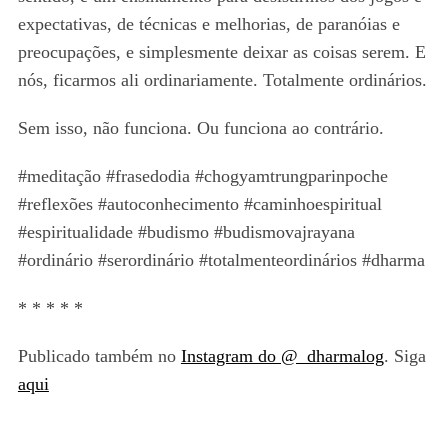
expectativas, de técnicas e melhorias, de paranóias e
preocupações, e simplesmente deixar as coisas serem. E
nós, ficarmos ali ordinariamente. Totalmente ordinários.
Sem isso, não funciona. Ou funciona ao contrário.
#meditação #frasedodia #chogyamtrungparinpoche
#reflexões #autoconhecimento #caminhoespiritual
#espiritualidade #budismo #budismovajrayana
#ordinário #serordinário #totalmenteordinários #dharma
* * * * *
Publicado também no
Instagram do @_dharmalog
. Siga
aqui