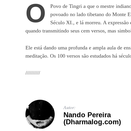
O
Povo de Tingri a que o mestre india
povoado no lado tibetano do Monte Ev
Século XI., e lá morreu. A expressão 
quando transmitindo seus cem versos, mas simbol
Ele está dando uma profunda e ampla aula de ensi
meditação. Os 100 versos são estudados há século
//////////
Autor:
Nando Pereira
(Dharmalog.com)