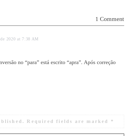
1 Comment
 de 2020 at 7:38 AM
versão no “para” está escrito “apra”. Após correção
ublished.
Required fields are marked
*