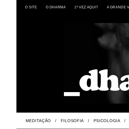
O SITE
O DHARMA
1ª VEZ AQUI?
A GRANDE 
MEDITAÇÃO
FILOSOFIA
PSICOLOGIA