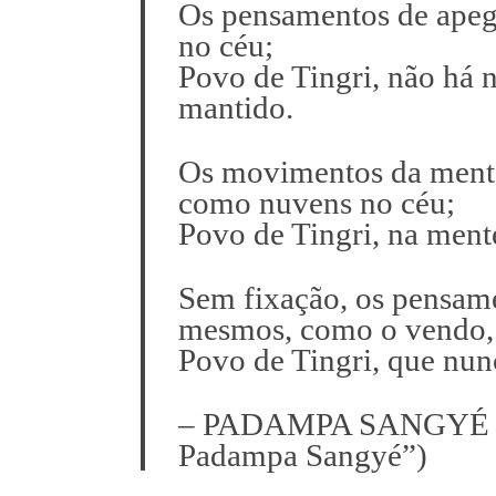
Os pensamentos de apego
no céu;
Povo de Tingri, não há 
mantido.
S
e
a
Os movimentos da mente
r
como nuvens no céu;
c
Povo de Tingri, na ment
h
f
o
Sem fixação, os pensame
r
mesmos, como o vendo,
:
Povo de Tingri, que nun
– PADAMPA SANGYÉ (e
Padampa Sangyé”)