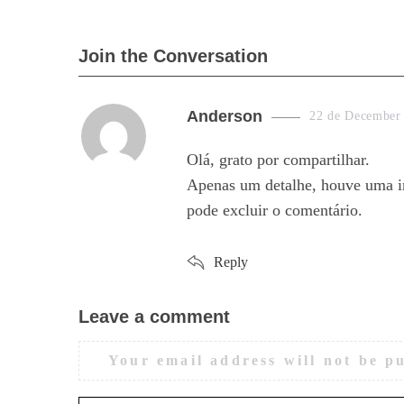
Join the Conversation
s
Anderson
22 de December
a
Olá, grato por compartilhar.
y
Apenas um detalhe, houve uma in
s
pode excluir o comentário.
:
Reply
Leave a comment
L
e
Your email address will not be p
a
v