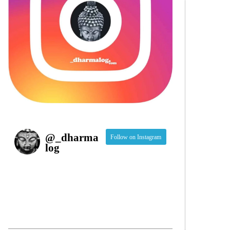
@
_dharma
Follow on Instagram
log