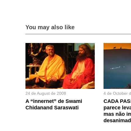
You may also like
24 de August de 2008
4 de October 
A “innernet” de Swami
CADA PAS
Chidanand Saraswati
parece lev
mas não i
desanima