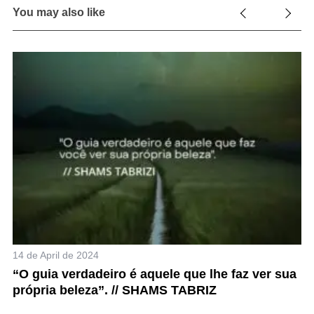
You may also like
4 
R
14 de April de 2024
a
“O guia verdadeiro é aquele que lhe faz ver sua
própria beleza”. // SHAMS TABRIZ