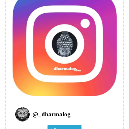
@
_dharmalog