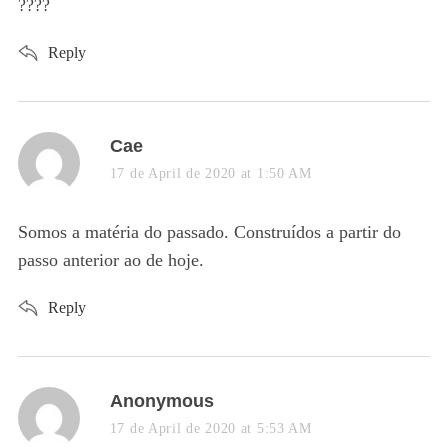
s
????
:
Reply
s
Cae
a
17 de April de 2020 at 1:50 AM
y
s
Somos a matéria do passado. Construídos a partir do
:
passo anterior ao de hoje.
Reply
s
Anonymous
a
17 de April de 2020 at 5:53 AM