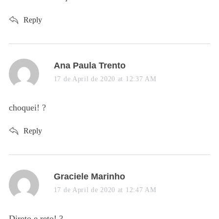
:
Reply
s
Ana Paula Trento
a
17 de April de 2020 at 12:37 AM
y
s
choquei! ?
:
Reply
s
Graciele Marinho
a
17 de April de 2020 at 12:47 AM
y
s
Direto e reto! ?