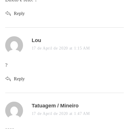
:
Reply
S
s
Lou
e
a
17 de April de 2020 at 1:15 AM
a
y
r
s
?
c
h
:
f
Reply
o
r
:
s
Tatuagem / Mineiro
a
17 de April de 2020 at 1:47 AM
y