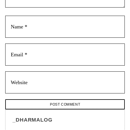
n
t
_DHARMALOG