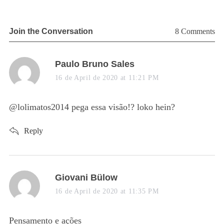
Join the Conversation
8 Comments
s
Paulo Bruno Sales
a
16 de April de 2020 at 11:21 PM
y
s
@lolimatos2014 pega essa visão!? loko hein?
:
Reply
s
Giovani Bülow
a
16 de April de 2020 at 11:35 PM
y
s
Pensamento e ações