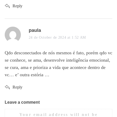
o
Reply
r
:
s
paula
a
24 de October de 2024 at 1:52 AM
y
s
Qdo desconectados de nós mesmos é fato, porém qdo vc
:
se conhece, se ama, desenvolve inteligência emocional,
se cura, ama e prioriza a vida que acontece dentro de
vc… e’ outra estória …
Reply
Leave a comment
L
e
Your email address will not be