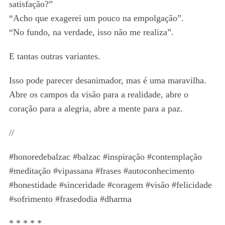
satisfação?”
“Acho que exagerei um pouco na empolgação”.
“No fundo, na verdade, isso não me realiza”.
E tantas outras variantes.
Isso pode parecer desanimador, mas é uma maravilha.
Abre os campos da visão para a realidade, abre o
coração para a alegria, abre a mente para a paz.
//
#honoredebalzac #balzac #inspiração #contemplação
#meditação #vipassana #frases #autoconhecimento
#honestidade #sinceridade #coragem #visão #felicidade
#sofrimento #frasedodia #dharma
* * * * *