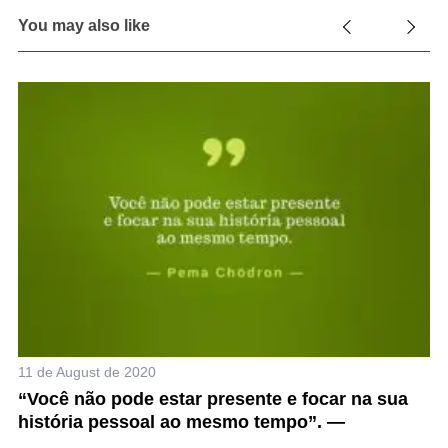
You may also like
28
Q
c
11 de August de 2020
.
“Você não pode estar presente e focar na sua
história pessoal ao mesmo tempo”. —