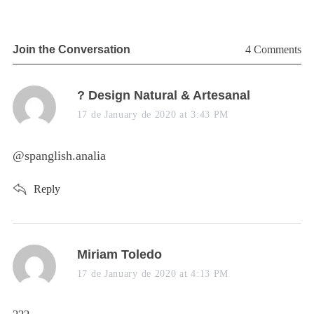
Join the Conversation
4 Comments
s
? Design Natural & Artesanal
a
17 de January de 2020 at 3:43 PM
y
s
@spanglish.analia
:
Reply
s
Miriam Toledo
a
17 de January de 2020 at 4:13 PM
y
s