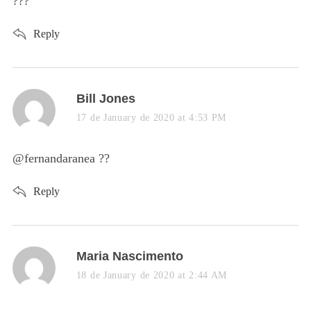
???
:
Reply
s
Bill Jones
a
17 de January de 2020 at 4:53 PM
S
y
e
s
@fernandaranea ??
a
:
r
Reply
c
h
f
o
s
Maria Nascimento
r
a
:
18 de January de 2020 at 2:44 AM
y