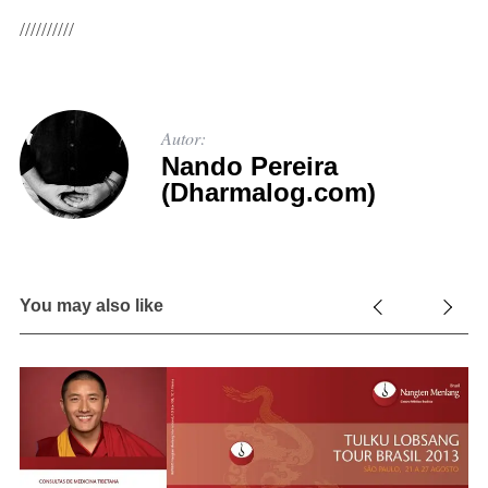
//////////
Autor:
Nando Pereira
(Dharmalog.com)
You may also like
S
e