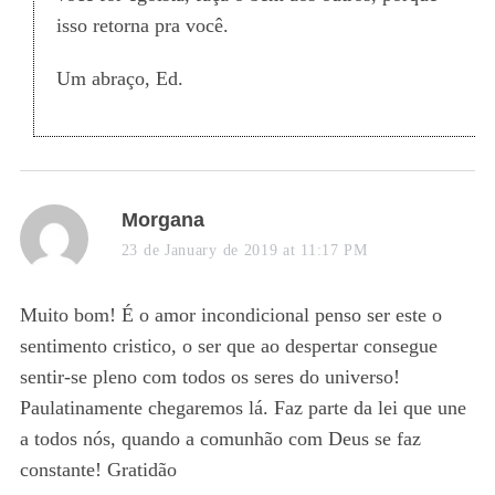
isso retorna pra você.
Um abraço, Ed.
s
Morgana
a
23 de January de 2019 at 11:17 PM
y
s
Muito bom! É o amor incondicional penso ser este o
:
sentimento cristico, o ser que ao despertar consegue
sentir-se pleno com todos os seres do universo!
Paulatinamente chegaremos lá. Faz parte da lei que une
a todos nós, quando a comunhão com Deus se faz
constante! Gratidão