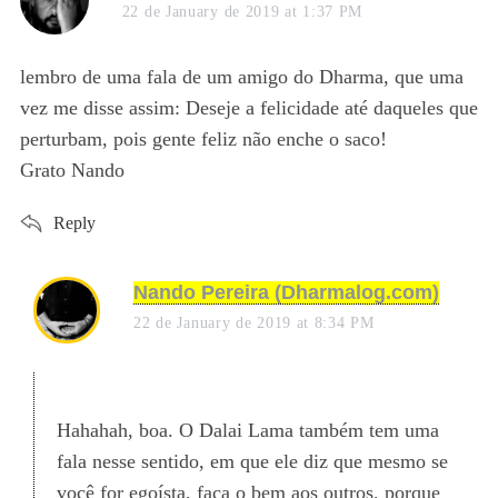
a
22 de January de 2019 at 1:37 PM
y
s
lembro de uma fala de um amigo do Dharma, que uma
:
vez me disse assim: Deseje a felicidade até daqueles que
perturbam, pois gente feliz não enche o saco!
Grato Nando
Reply
s
Nando Pereira (Dharmalog.com)
a
22 de January de 2019 at 8:34 PM
y
s
:
Hahahah, boa. O Dalai Lama também tem uma
fala nesse sentido, em que ele diz que mesmo se
você for egoísta, faça o bem aos outros, porque