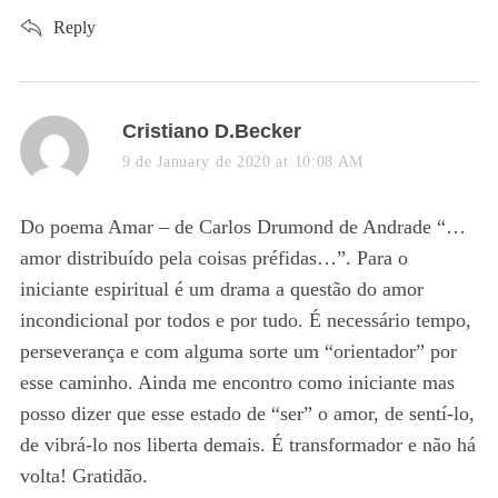
Reply
s
Cristiano D.Becker
a
9 de January de 2020 at 10:08 AM
y
s
Do poema Amar – de Carlos Drumond de Andrade “…
:
amor distribuído pela coisas préfidas…”. Para o
iniciante espiritual é um drama a questão do amor
incondicional por todos e por tudo. É necessário tempo,
perseverança e com alguma sorte um “orientador” por
esse caminho. Ainda me encontro como iniciante mas
posso dizer que esse estado de “ser” o amor, de sentí-lo,
de vibrá-lo nos liberta demais. É transformador e não há
volta! Gratidão.