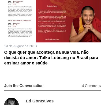
a
r
c
h
f
o
r
:
15
13 de August de 2013
m
À
O que quer que aconteça na sua vida, não
v
desista do amor: Tulku Lobsang no Brasil para
ensinar amor e saúde
Join the Conversation
4 Comments
s
Ed Gonçalves