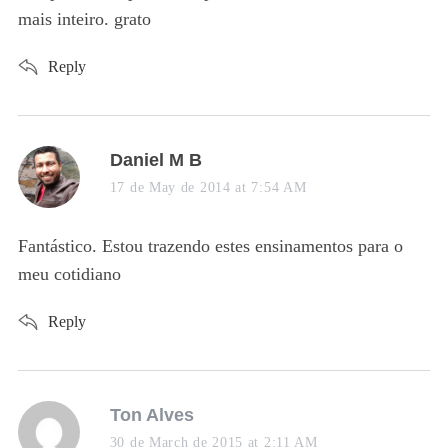
:
mais inteiro. grato
Reply
s
Daniel M B
a
17 de May de 2014 at 7:54 AM
y
s
Fantástico. Estou trazendo estes ensinamentos para o
:
meu cotidiano
Reply
s
Ton Alves
a
30 de March de 2015 at 2:11 AM