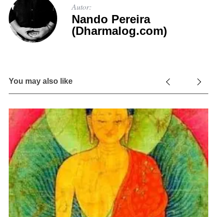
Autor:
Nando Pereira
(Dharmalog.com)
You may also like
S
e
em
a
r
c
h
f
o
r
: