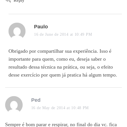
Reply
s
Paulo
a
16 de June de 2014 at 10:49 PM
y
s
Obrigado por compartilhar sua experiência. Isso é
:
importante para quem, como eu, deseja saber o
resultado dessa técnica na prática, ou seja, o efeito
desse exercício por quem já pratica há algum tempo.
s
Ped
a
16 de May de 2014 at 10:48 PM
y
s
Sempre é bom parar e respirar, no final do dia vc. fica