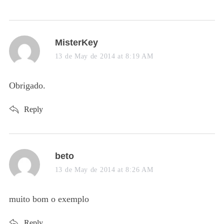
s
MisterKey
a
13 de May de 2014 at 8:19 AM
y
s
Obrigado.
:
Reply
s
beto
a
13 de May de 2014 at 8:26 AM
y
s
muito bom o exemplo
:
Reply