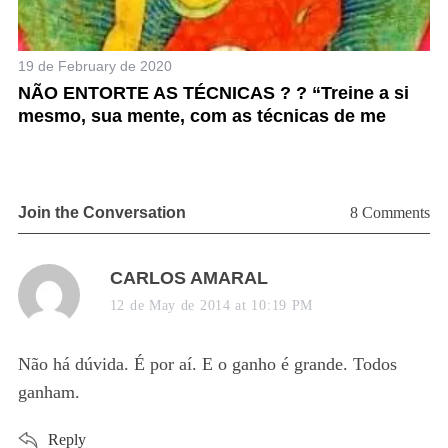
19 de February de 2020
12
NÃO ENTORTE AS TÉCNICAS ? ? “Treine a si
“
mesmo, sua mente, com as técnicas de me
K
Join the Conversation
8 Comments
s
CARLOS AMARAL
a
12 de May de 2014 at 10:19 PM
y
s
Não há dúvida. É por aí. E o ganho é grande. Todos
:
ganham.
Reply