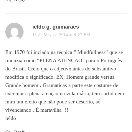
s
ieldo g. guimaraes
a
13 de May de 2014 at 9:22 PM
y
s
Em 1970 fui inciado na técnica ” Mindfullness” que se
:
traduzia como “PLENA ATENÇÃO” para o Português
do Brasil. Creio que o adjetivo antes do substantivo
modifica o significado. EX, Homem grande versus
Grande homem . Gramaticas a parte este costume de
exercitar a plena atenção na vida diária, tem surtido em
mim um efeito que não pode ser descrito, só
vivenciando . É maravilha !!!
ieldo