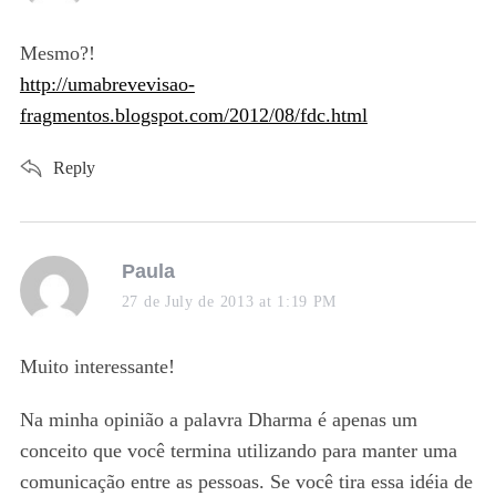
y
s
Mesmo?!
:
http://umabrevevisao-
fragmentos.blogspot.com/2012/08/fdc.html
Reply
s
Paula
a
27 de July de 2013 at 1:19 PM
y
s
Muito interessante!
:
Na minha opinião a palavra Dharma é apenas um
conceito que você termina utilizando para manter uma
comunicação entre as pessoas. Se você tira essa idéia de