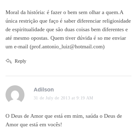
y
s
Moral da história: é fazer o bem sem olhar a quem.A
:
única restrição que faço é saber diferenciar religiosidade
de espiritualidade que são duas coisas bem diferentes e
até mesmo opostas. Quem tiver dúvida é so me enviar
um e-mail (prof.antonio_luiz@hotmail.com)
Reply
s
Adilson
a
31 de July de 2013 at 9:19 AM
y
s
O Deus de Amor que está em mim, saúda o Deus de
:
Amor que está em vocês!