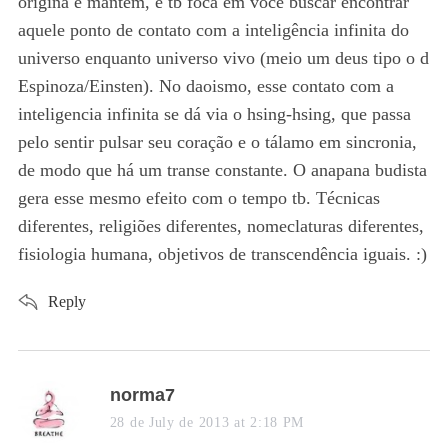
origina e mantém, e tb foca em você buscar encontrar
aquele ponto de contato com a inteligência infinita do
universo enquanto universo vivo (meio um deus tipo o d
Espinoza/Einsten). No daoismo, esse contato com a
inteligencia infinita se dá via o hsing-hsing, que passa
pelo sentir pulsar seu coração e o tálamo em sincronia,
de modo que há um transe constante. O anapana budista
gera esse mesmo efeito com o tempo tb. Técnicas
S
diferentes, religiões diferentes, nomeclaturas diferentes,
e
fisiologia humana, objetivos de transcendência iguais. :)
a
r
c
Reply
h
f
o
r
s
norma7
:
a
28 de July de 2013 at 2:18 PM