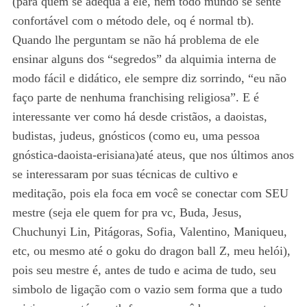
(para quem se adequa a ele, nem todo mundo se sente
confortável com o método dele, oq é normal tb).
Quando lhe perguntam se não há problema de ele
ensinar alguns dos “segredos” da alquimia interna de
modo fácil e didático, ele sempre diz sorrindo, “eu não
faço parte de nenhuma franchising religiosa”. E é
interessante ver como há desde cristãos, a daoistas,
budistas, judeus, gnósticos (como eu, uma pessoa
gnóstica-daoista-erisiana)até ateus, que nos últimos anos
se interessaram por suas técnicas de cultivo e
meditação, pois ela foca em você se conectar com SEU
mestre (seja ele quem for pra vc, Buda, Jesus,
Chuchunyi Lin, Pitágoras, Sofia, Valentino, Maniqueu,
etc, ou mesmo até o goku do dragon ball Z, meu helói),
pois seu mestre é, antes de tudo e acima de tudo, seu
simbolo de ligação com o vazio sem forma que a tudo