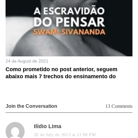
24 de August de 2021
28
,
Como prometido no post anterior, seguem
“
abaixo mais 7 trechos do ensinamento do
a
Join the Conversation
13 Comments
s
Ilídio Lima
a
26 de July de 2013 at 11:00 PM