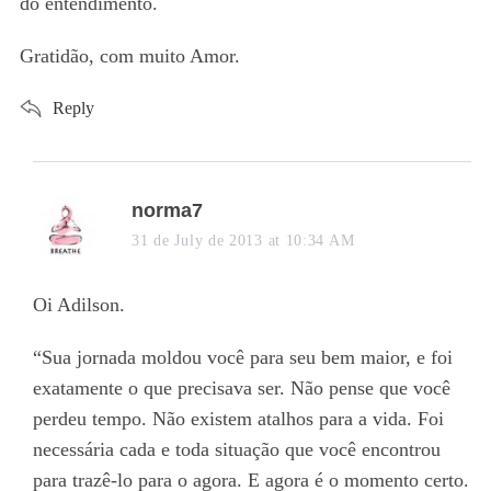
do entendimento.
Gratidão, com muito Amor.
Reply
s
norma7
a
31 de July de 2013 at 10:34 AM
y
s
Oi Adilson.
:
“Sua jornada moldou você para seu bem maior, e foi
exatamente o que precisava ser. Não pense que você
perdeu tempo. Não existem atalhos para a vida. Foi
necessária cada e toda situação que você encontrou
para trazê-lo para o agora. E agora é o momento certo.