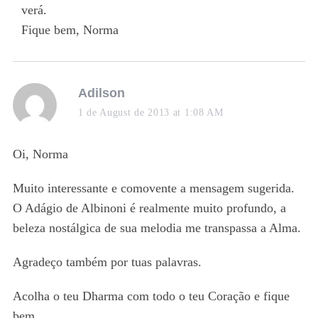
verá.
Fique bem, Norma
s
Adilson
a
1 de August de 2013 at 1:08 AM
y
s
Oi, Norma
:
Muito interessante e comovente a mensagem sugerida.
O Adágio de Albinoni é realmente muito profundo, a
beleza nostálgica de sua melodia me transpassa a Alma.
Agradeço também por tuas palavras.
Acolha o teu Dharma com todo o teu Coração e fique
bem