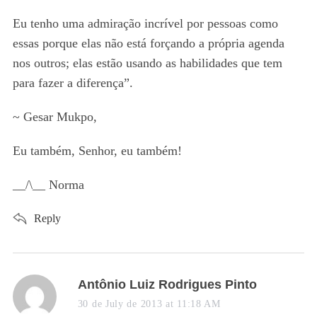
y
s
Eu tenho uma admiração incrível por pessoas como
:
essas porque elas não está forçando a própria agenda
nos outros; elas estão usando as habilidades que tem
para fazer a diferença”.
~ Gesar Mukpo,
Eu também, Senhor, eu também!
__/\__ Norma
Reply
s
Antônio Luiz Rodrigues Pinto
a
30 de July de 2013 at 11:18 AM