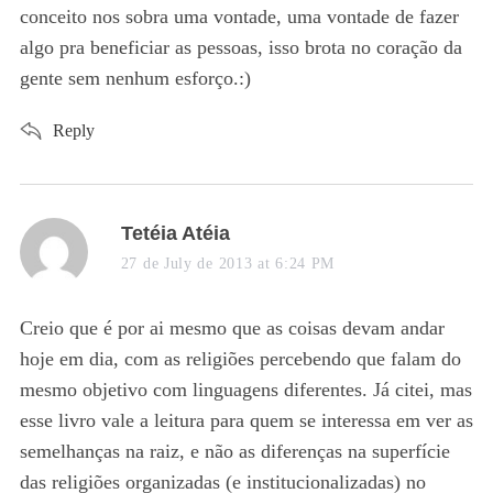
conceito nos sobra uma vontade, uma vontade de fazer
algo pra beneficiar as pessoas, isso brota no coração da
gente sem nenhum esforço.:)
Reply
s
Tetéia Atéia
a
27 de July de 2013 at 6:24 PM
y
s
Creio que é por ai mesmo que as coisas devam andar
:
hoje em dia, com as religiões percebendo que falam do
mesmo objetivo com linguagens diferentes. Já citei, mas
esse livro vale a leitura para quem se interessa em ver as
semelhanças na raiz, e não as diferenças na superfície
das religiões organizadas (e institucionalizadas) no