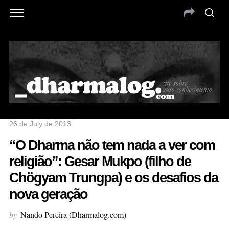
26 de July de 2013
“O Dharma não tem nada a ver com
religião”: Gesar Mukpo (filho de
Chögyam Trungpa) e os desafios da
nova geração
by
Nando Pereira (Dharmalog.com)