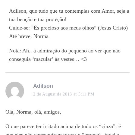
Adilson, que tudo que tu contemplas com Amor, seja a
tua benção e tua proteção!
Cuide-se: “És precioso aos meus olhos” (Jesus Cristo)
Até breve, Norma
Nota: Ah.. a admiração do pequeno ao ver que não
conseguia ‘macular’ às vestes… <3
s
Adilson
a
2 de August de 2013 at 5:11 PM
y
s
Olá, Norma, olá, amigos,
:
O que parece ter irritado acima de tudo os “cinza”, é
que eles não conseguiram tornar o “branco”, igual a