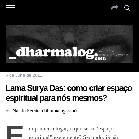
6 de June de 2011
Lama Surya Das: como criar espaço
espiritual para nós mesmos?
by
Nando Pereira (Dharmalog.com)
E
m primeiro lugar, o que seria “espaço
espiritual” exatamente? Segundo, já não