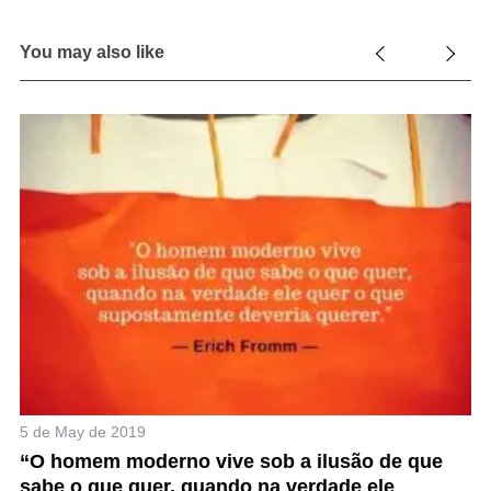
You may also like
17
P
5 de May de 2019
“O homem moderno vive sob a ilusão de que
S
sabe o que quer, quando na verdade ele