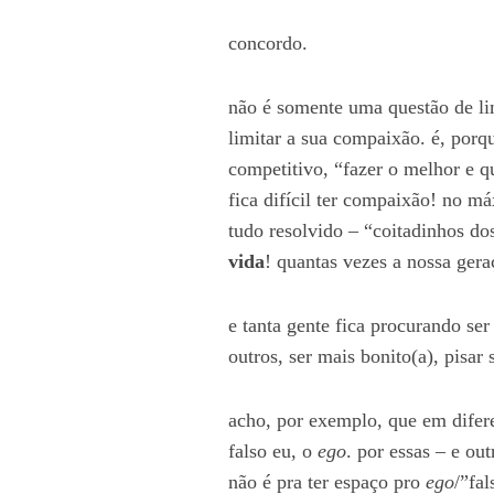
s
concordo.
:
não é somente uma questão de lim
limitar a sua compaixão. é, por
competitivo, “fazer o melhor e qu
fica difícil ter compaixão! no m
tudo resolvido – “coitadinhos d
vida
! quantas vezes a nossa gera
e tanta gente fica procurando se
outros, ser mais bonito(a), pisar 
acho, por exemplo, que em difere
falso eu, o
ego
. por essas – e ou
não é pra ter espaço pro
ego
/”fal