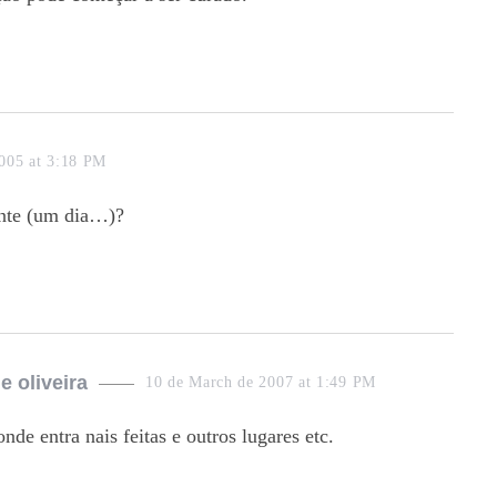
005 at 3:18 PM
ente (um dia…)?
e oliveira
10 de March de 2007 at 1:49 PM
nde entra nais feitas e outros lugares etc.