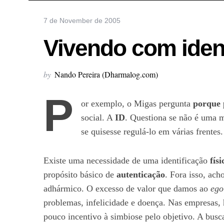
7 de November de 2005
Vivendo com ident
by
Nando Pereira (Dharmalog.com)
P
or exemplo, o Migas pergunta
porque 
social. A
ID
. Questiona se não é uma m
se quisesse regulá-lo em várias frentes
Existe uma necessidade de uma identificação
físi
propósito básico de
autenticação
. Fora isso, ac
adhármico. O excesso de valor que damos ao
ego
problemas, infelicidade e doença. Nas empresas, h
pouco incentivo à simbiose pelo objetivo. A bus