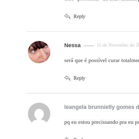
:
Reply
s
Nessa
11 de November de 2
a
será que é possível curar totalm
y
s
Reply
:
s
leangela brunnielly gomes d
a
pq eu estou precissando pra eu po
y
s