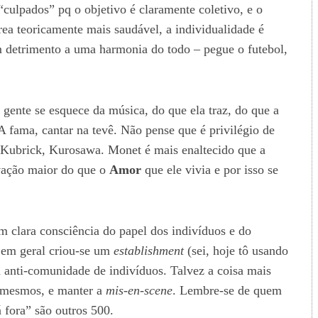
“culpados” pq o objetivo é claramente coletivo, e o
ea teoricamente mais saudável, a individualidade é
 detrimento a uma harmonia do todo – pegue o futebol,
gente se esquece da música, do que ela traz, do que a
 A fama, cantar na tevê. Não pense que é privilégio de
 Kubrick, Kurosawa. Monet é mais enaltecido que a
lvação maior do que o
Amor
que ele vivia e por isso se
 clara consciência do papel dos indivíduos e do
 em geral criou-se um
establishment
(sei, hoje tô usando
m anti-comunidade de indivíduos. Talvez a coisa mais
s mesmos, e manter a
mis-en-scene
. Lembre-se de quem
 fora” são outros 500.