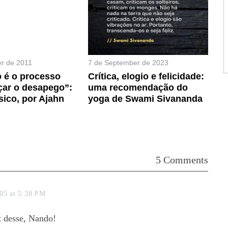
r de 2011
7 de September de 2023
 é o processo
Crítica, elogio e felicidade:
çar o desapego”:
uma recomendação do
ico, por Ajahn
yoga de Swami Sivananda
5 Comments
05 at 5:38 PM
t desse, Nando!