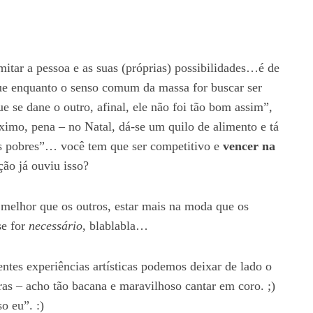
itar a pessoa e as suas (próprias) possibilidades…é de
que enquanto o senso comum da massa for buscar ser
e se dane o outro, afinal, ele não foi tão bom assim”,
áximo, pena – no Natal, dá-se um quilo de alimento e tá
os pobres”… você tem que ser competitivo e
vencer na
ção já ouviu isso?
r melhor que os outros, estar mais na moda que os
se for
necessário
, blablabla…
ntes experiências artísticas podemos deixar de lado o
tras – acho tão bacana e maravilhoso cantar em coro. ;)
so eu”. :)