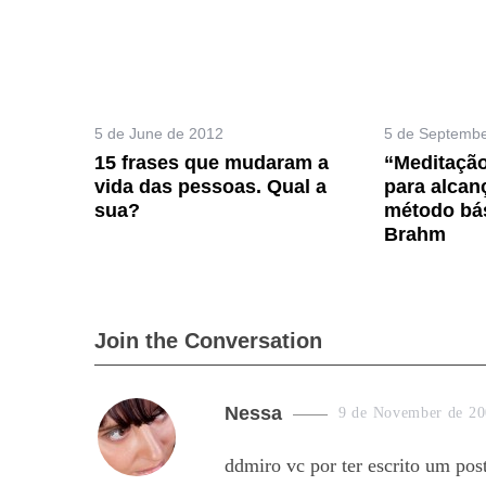
S
e
5 de June de 2012
5 de Septembe
a
15 frases que mudaram a
“Meditação
r
vida das pessoas. Qual a
para alcan
c
sua?
método bás
h
Brahm
f
o
r
:
Join the Conversation
s
Nessa
9 de November de 20
a
ddmiro vc por ter escrito um pos
y