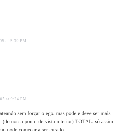
05 at 5:39 PM
05 at 9:24 PM
 tateando sem forçar o ego. mas pode e deve ser mais
er (do nosso ponto-de-vista interior) TOTAL. só assim
ção pode começar a ser curado.