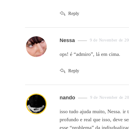
Reply
s
Nessa
9 de November de 20
a
ops! é “admiro”, lá em cima.
y
s
Reply
:
s
nando
9 de November de 20
a
isso tudo ajuda muito, Nessa. ir
y
profundo e real que isso, deve s
s
esse “problema” da indivdualiza