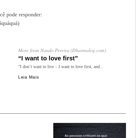
ocê pode responder:
áquáquá)
More from Nando Pereira (Dharmalog.com)
“I want to love first”
“I don’t want to live – I want to love first, and...
Leia Mais