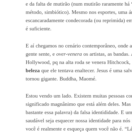
e da falta de mutirão (num mutirão raramente há 
método, simbiótico). Mesmo nos esportes, uma ár
escancaradamente condecorada (ou reprimida) em
é suficiente.
E aí chegamos no cenário contemporâneo, onde a 
gente sente, e
over-venera
os artistas, as bandas.
Hollywood, pq na alta roda se venera Hitchcock,
beleza
que ele tentava enaltecer. Jesus é uma sa
tornou gigante. Buddha, Maomé.
Estou vendo um lado. Existem muitas pessoas com
significado magnânimo que está além deles. Mas
bastante essa palavra) da falsa identididade. E u
saudável seja esquecer nossa identidade para nó
você é realmente e esqueça quem você não é. “Lá