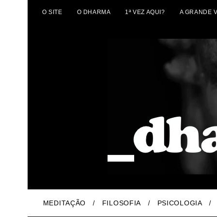
O SITE
O DHARMA
1ª VEZ AQUI?
A GRANDE 
MEDITAÇÃO
FILOSOFIA
PSICOLOGIA