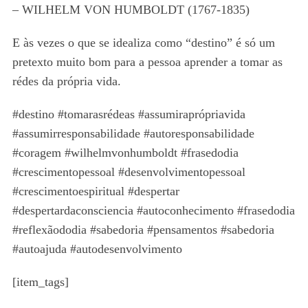
– WILHELM VON HUMBOLDT (1767-1835)
E às vezes o que se idealiza como “destino” é só um
pretexto muito bom para a pessoa aprender a tomar as
rédes da própria vida.
#destino #tomarasrédeas #assumiraprópriavida
#assumirresponsabilidade #autoresponsabilidade
#coragem #wilhelmvonhumboldt #frasedodia
#crescimentopessoal #desenvolvimentopessoal
#crescimentoespiritual #despertar
#despertardaconsciencia #autoconhecimento #frasedodia
#reflexãododia #sabedoria #pensamentos #sabedoria
#autoajuda #autodesenvolvimento
[item_tags]