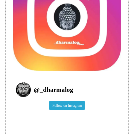
@
_dharmalog
Follow on Instagram