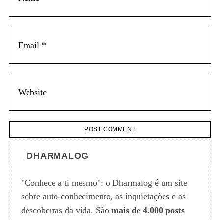
 A
S
e
a
r
c
h
f
o
r
:
_DHARMALOG
"Conhece a ti mesmo": o Dharmalog é um site
sobre auto-conhecimento, as inquietações e as
descobertas da vida. São
mais de 4.000 posts