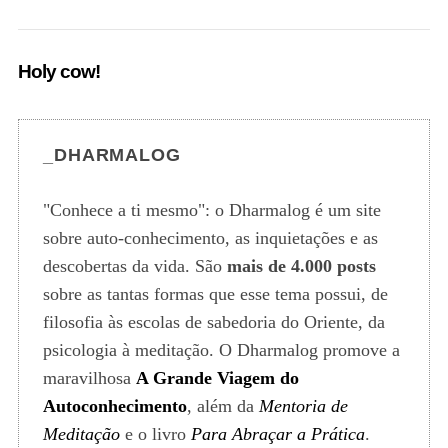
Holy cow!
_DHARMALOG
"Conhece a ti mesmo": o Dharmalog é um site
sobre auto-conhecimento, as inquietações e as
S
descobertas da vida. São
mais de 4.000 posts
e
a
sobre as tantas formas que esse tema possui, de
r
filosofia às escolas de sabedoria do Oriente, da
c
psicologia à meditação. O Dharmalog promove a
h
maravilhosa
A Grande Viagem do
f
o
Autoconhecimento
, além da
Mentoria de
r
Meditação
e o livro
Para Abraçar a Prática
.
: