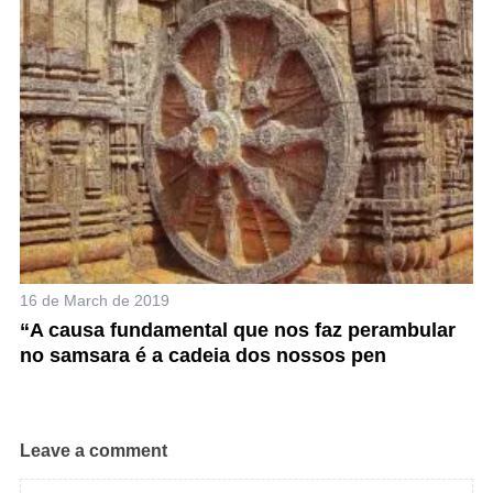
f
O
o
r
:
16 de March de 2019
“A causa fundamental que nos faz perambular
no samsara é a cadeia dos nossos pen
Leave a comment