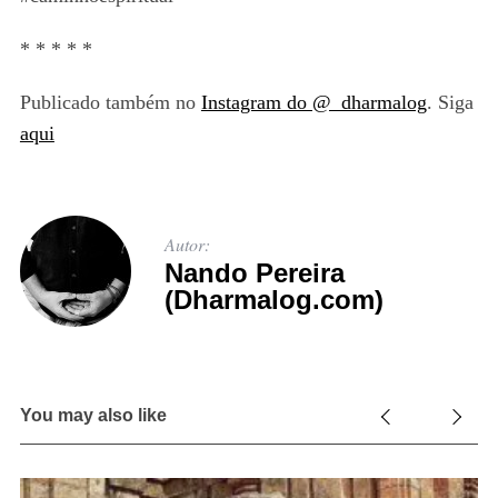
* * * * *
Publicado também no
Instagram do @_dharmalog
. Siga
aqui
Autor:
Nando Pereira
(Dharmalog.com)
S
e
a
You may also like
r
c
h
19