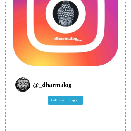
@
_dharmalog
Follow on Instagram