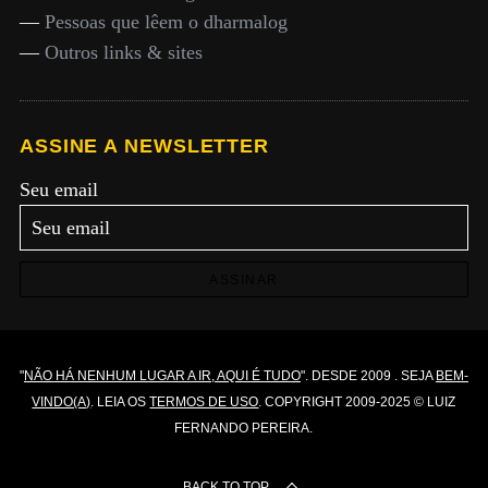
—
Pessoas que lêem o dharmalog
—
Outros links & sites
ASSINE A NEWSLETTER
Seu email
ASSINAR
"
NÃO HÁ NENHUM LUGAR A IR, AQUI É TUDO
". DESDE 2009 . SEJA
BEM-
VINDO(A)
. LEIA OS
TERMOS DE USO
. COPYRIGHT 2009-2025 © LUIZ
FERNANDO PEREIRA.
BACK TO TOP