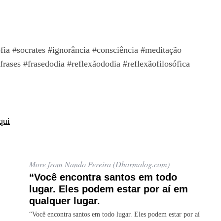
ia #socrates #ignorância #consciência #meditação
rases #frasedodia #reflexãododia #reflexãofilosófica
qui
More from Nando Pereira (Dharmalog.com)
“Você encontra santos em todo
lugar. Eles podem estar por aí em
qualquer lugar.
“Você encontra santos em todo lugar. Eles podem estar por aí