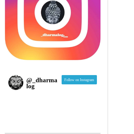
@
_dharma
Follow on Instagram
log