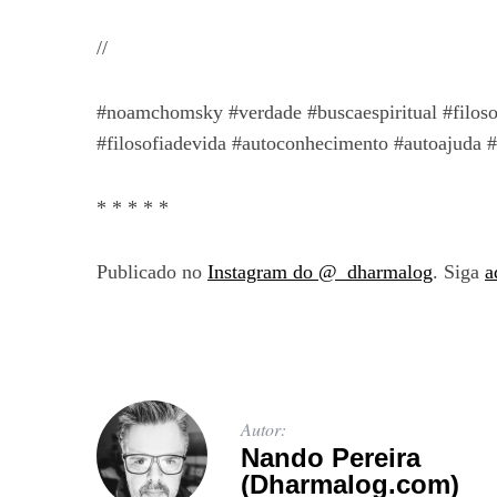
//
#noamchomsky #verdade #buscaespiritual #filosof
#filosofiadevida #autoconhecimento #autoajuda #f
* * * * *
Publicado no
Instagram do @_dharmalog
. Siga
a
Autor:
Nando Pereira
(Dharmalog.com)