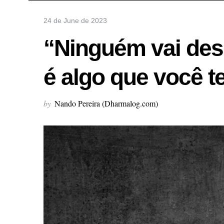
24 de June de 2023
“Ninguém vai desp
é algo que você 
by
Nando Pereira (Dharmalog.com)