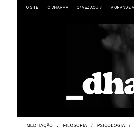
O SITE
O DHARMA
1ª VEZ AQUI?
A GRANDE 
MEDITAÇÃO
FILOSOFIA
PSICOLOGIA