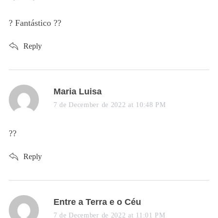
y
28
s
? Fantástico ??
E
:
t
Reply
s
Maria Luisa
a
7 de December de 2022 at 10:48 PM
y
s
??
:
Reply
s
Entre a Terra e o Céu
a
7 de December de 2022 at 11:01 PM