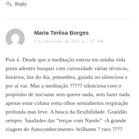
Reply
s
Maria Terêsa Borges
a
8 de December de 2022 at 2:47 AM
y
s
Pois é. Desde que a meditação entrou em minha vida
:
porta adentro busquei com curiosidade várias técnicas,
horários, luz do dia, penumbra, guiada ou silenciosa e
por aí vai. Mas a meditação ????? silenciosa com o
propósito de iniciante sem querer nada, sem fazer nada
apenas estar coluna ereta olhos semiabertos respiração
profunda mas leve. A busca da flexibilidade. Gratidão
sempre. Saudades das “terças com Nando” -A grande
viagem do Autoconhecimento- brilhante ? raro ????