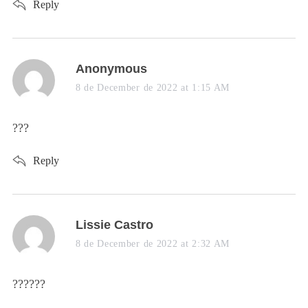
Reply
s
Anonymous
a
8 de December de 2022 at 1:15 AM
y
s
???
:
Reply
s
Lissie Castro
a
8 de December de 2022 at 2:32 AM
y
s
??????
: