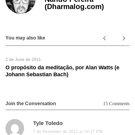
(Dharmalog.com)
You may also like
2 de June de 2011
O propósito da meditação, por Alan Watts (e
Johann Sebastian Bach)
Join the Conversation
15 Comments
s
Tyle Toledo
a
7 de December de 2022 at 10:37 PM