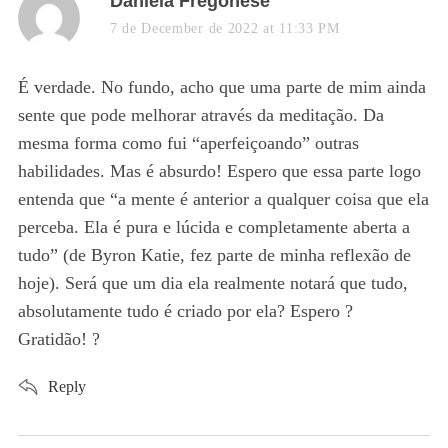
Daniela Fregonese
a
7 de December de 2022 at 11:33 PM
y
s
É verdade. No fundo, acho que uma parte de mim ainda
:
sente que pode melhorar através da meditação. Da
mesma forma como fui “aperfeiçoando” outras
habilidades. Mas é absurdo! Espero que essa parte logo
entenda que “a mente é anterior a qualquer coisa que ela
perceba. Ela é pura e lúcida e completamente aberta a
tudo” (de Byron Katie, fez parte de minha reflexão de
hoje). Será que um dia ela realmente notará que tudo,
absolutamente tudo é criado por ela? Espero ?
Gratidão! ?
Reply