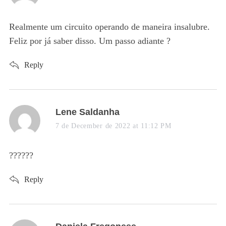
y
s
Realmente um circuito operando de maneira insalubre.
:
Feliz por já saber disso. Um passo adiante ?
Reply
s
Lene Saldanha
a
7 de December de 2022 at 11:12 PM
y
s
??????
:
Reply
s