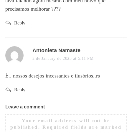
tava falando agora mesmo com meu noivo que
:
precisamos melhorar ????
Reply
s
Antonieta Namaste
a
2 de January de 2023 at 5:11 PM
y
s
É.. nossos desejos incessantes e ilusórios..rs
:
Reply
Leave a comment
L
e
Your email address will not be
a
published.
Required fields are marked