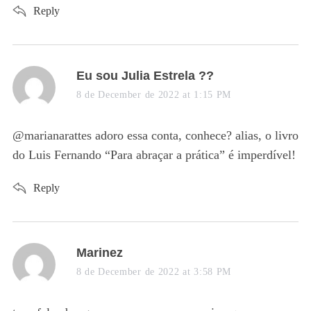
Reply
s
Eu sou Julia Estrela ??
a
8 de December de 2022 at 1:15 PM
y
s
@marianarattes adoro essa conta, conhece? alias, o livro
:
do Luis Fernando “Para abraçar a prática” é imperdível!
Reply
s
Marinez
a
8 de December de 2022 at 3:58 PM
y
s