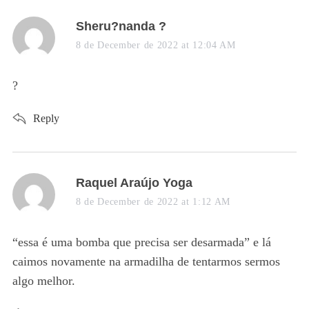
s
Sheru?nanda ?
a
8 de December de 2022 at 12:04 AM
y
s
?
:
Reply
s
Raquel Araújo Yoga
a
8 de December de 2022 at 1:12 AM
y
s
“essa é uma bomba que precisa ser desarmada” e lá
:
caimos novamente na armadilha de tentarmos sermos
algo melhor.