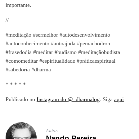
importante.
//
#meditação #sermelhor #autodesenvolvimento
#autoconhecimento #autoajuda #pemachodron
#frasedodia #meditar #budismo #meditaçãobudista
#comomeditar #espiritualidade #práticaespiritual
#sabedoria #dharma
* * * * *
Publicado no
Instagram do @_dharmalog
. Siga
aqui
Autor:
Nando Pereira