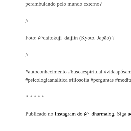
perambulando pelo mundo externo?
//
Foto: @daitokuji_daijiin (Kyoto, Japão) ?
//
#autoconhecimento #buscaespiritual #vidaapósam
#psicologiaanalitica #filosofia #perguntas #medi
* * * * *
Publicado no
Instagram do @_dharmalog
. Siga
a