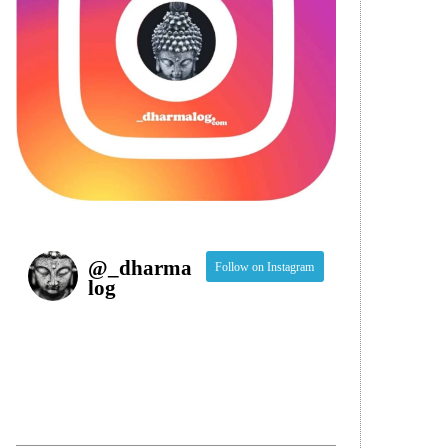
@
_dharma
Follow on Instagram
log