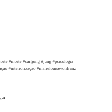
orte #morte #carljung #jung #psicologia
tação #interiorização #marielouisevonfranz
qui