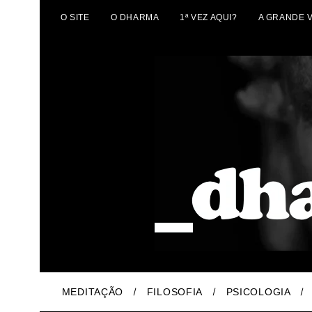
O SITE
O DHARMA
1ª VEZ AQUI?
A GRANDE 
MEDITAÇÃO
FILOSOFIA
PSICOLOGIA