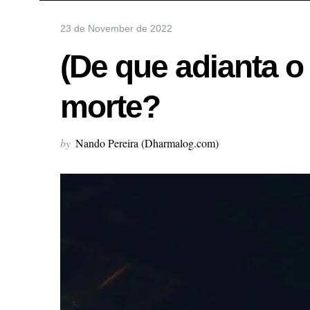
23 de November de 2022
(De que adianta o
morte?
by
Nando Pereira (Dharmalog.com)