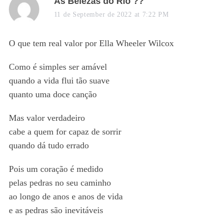
s
As Belezas do Rio ??
a
11 de September de 2022 at 7:22 PM
y
s
O que tem real valor por Ella Wheeler Wilcox
:
Como é simples ser amável
quando a vida flui tão suave
quanto uma doce canção
Mas valor verdadeiro
cabe a quem for capaz de sorrir
quando dá tudo errado
Pois um coração é medido
pelas pedras no seu caminho
ao longo de anos e anos de vida
e as pedras são inevitáveis