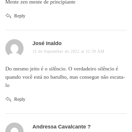
s
Mente zen mente de principiante
:
Reply
s
José Inaldo
a
12 de September de 2022 at 12:59 AM
y
s
Do mesmo jeito é o silêncio. O verdadeiro silêncio é
:
quando você está no barulho, mas consegue não escuta-
lo
Reply
s
Andressa Cavalcante ?