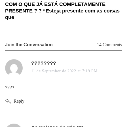
COM O QUE JÁ ESTÁ COMPLETAMENTE
P
PRESENTE ? ? “Esteja presente com as coisas
I
que
Join the Conversation
14 Comments
s
????????
a
11 de September de 2022 at 7:19 PM
y
s
????
:
Reply