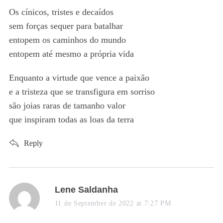
Os cínicos, tristes e decaídos
sem forças sequer para batalhar
entopem os caminhos do mundo
entopem até mesmo a própria vida
Enquanto a virtude que vence a paixão
e a tristeza que se transfigura em sorriso
são joias raras de tamanho valor
que inspiram todas as loas da terra
Reply
S
s
Lene Saldanha
e
a
a
11 de September de 2022 at 7:27 PM
r
y