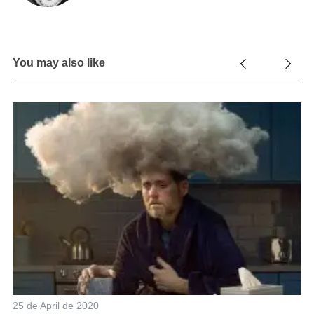
You may also like
o:
e
25 de April de 2020
9 