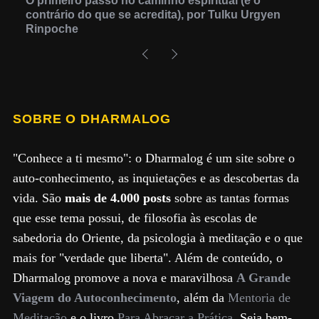
O primeiro passo no caminho espiritual (é o
contrário do que se acredita), por Tulku Urgyen
Rinpoche
SOBRE O DHARMALOG
"Conhece a ti mesmo": o Dharmalog é um site sobre o
auto-conhecimento, as inquietações e as descobertas da
vida. São
mais de 4.000 posts
sobre as tantas formas
que esse tema possui, de filosofia às escolas de
sabedoria do Oriente, da psicologia à meditação e o que
mais for "verdade que liberta". Além de conteúdo, o
Dharmalog promove a nova e maravilhosa
A Grande
Viagem do Autoconhecimento
, além da
Mentoria de
Meditação
e o livro
Para Abraçar a Prática
. Seja bem-