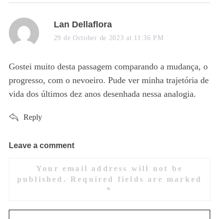
s
Lan Dellaflora
a
29 de October de 2023 at 11:36 PM
y
s
Gostei muito desta passagem comparando a mudança, o
:
progresso, com o nevoeiro. Pude ver minha trajetória de
vida dos últimos dez anos desenhada nessa analogia.
Reply
Leave a comment
L
e
Your email address will not be
a
published.
Required fields are marked
v
*
e
a