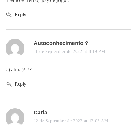
Treino é treino, jogo é jogo ?
:
Reply
s
Autoconhecimento ?
a
11 de September de 2022 at 8:19 PM
y
s
C(alma)! ??
:
Reply
s
Carla
a
12 de September de 2022 at 12:02 AM
y