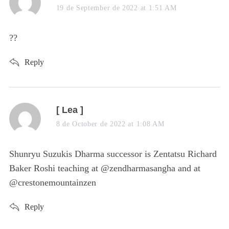
a
19 de September de 2022 at 1:51 AM
y
s
??
:
Reply
s
[ Lea ]
a
8 de October de 2022 at 1:08 AM
y
s
Shunryu Suzukis Dharma successor is Zentatsu Richard
:
Baker Roshi teaching at @zendharmasangha and at
@crestonemountainzen
Reply