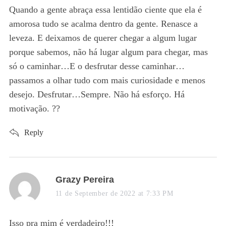
c
s
Quando a gente abraça essa lentidão ciente que ela é
h
:
amorosa tudo se acalma dentro da gente. Renasce a
f
o
leveza. E deixamos de querer chegar a algum lugar
r
porque sabemos, não há lugar algum para chegar, mas
:
só o caminhar…E o desfrutar desse caminhar…
passamos a olhar tudo com mais curiosidade e menos
desejo. Desfrutar…Sempre. Não há esforço. Há
motivação. ??
Reply
s
Grazy Pereira
a
11 de September de 2022 at 7:33 PM
y
s
Isso pra mim é verdadeiro!!!