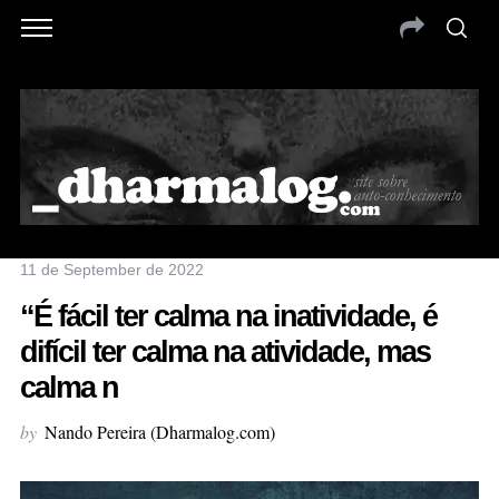
11 de September de 2022
“É fácil ter calma na inatividade, é
difícil ter calma na atividade, mas
calma n
by
Nando Pereira (Dharmalog.com)