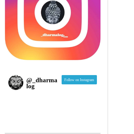
@
_dharma
Follow on Instagram
log