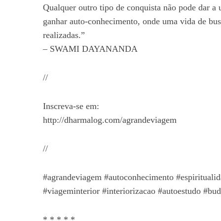
Qualquer outro tipo de conquista não pode dar a
ganhar auto-conhecimento, onde uma vida de busc
realizadas.”
– SWAMI DAYANANDA
//
Inscreva-se em:
http://dharmalog.com/agrandeviagem
//
#agrandeviagem #autoconhecimento #espiritualida
#viageminterior #interiorizacao #autoestudo #b
* * * * *