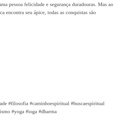
 uma pessoa felicidade e segurança duradouras. Mas ao
a encontra seu ápice, todas as conquistas são
de #filosofia #caminhoespiritual #buscaespiritual
udismo #yoga #ioga #dharma