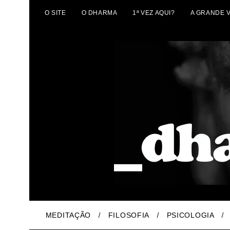
O SITE
O DHARMA
1ª VEZ AQUI?
A GRANDE 
MEDITAÇÃO
FILOSOFIA
PSICOLOGIA