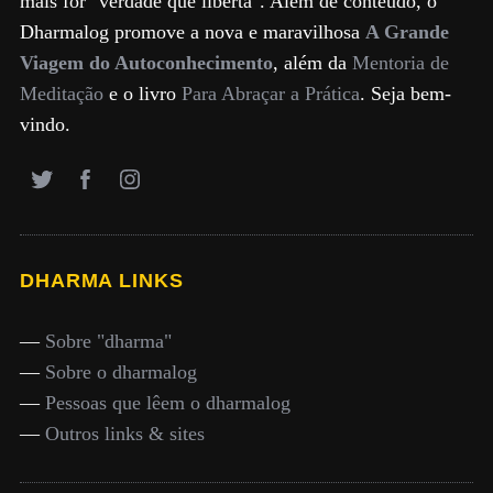
mais for "verdade que liberta". Além de conteúdo, o
Dharmalog promove a nova e maravilhosa
A Grande
Viagem do Autoconhecimento
, além da
Mentoria de
Meditação
e o livro
Para Abraçar a Prática
. Seja bem-
vindo.
DHARMA LINKS
—
Sobre "dharma"
—
Sobre o dharmalog
—
Pessoas que lêem o dharmalog
—
Outros links & sites