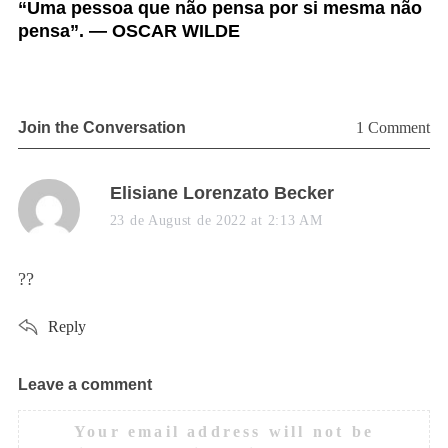
ste
“Uma pessoa que não pensa por si mesma não
“
pensa”. — OSCAR WILDE
d
Join the Conversation
1 Comment
s
Elisiane Lorenzato Becker
a
23 de August de 2022 at 2:13 AM
y
s
??
:
Reply
Leave a comment
L
e
Your email address will not be
a