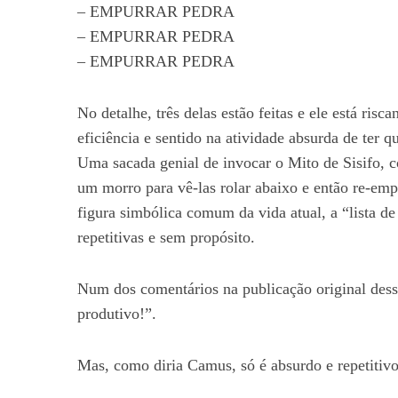
– EMPURRAR PEDRA
– EMPURRAR PEDRA
– EMPURRAR PEDRA
S
e
No detalhe, três delas estão feitas e ele está ris
a
eficiência e sentido na atividade absurda de ter 
r
Uma sacada genial de invocar o Mito de Sisifo, 
c
um morro para vê-las rolar abaixo e então re-emp
h
f
figura simbólica comum da vida atual, a “lista de
o
repetitivas e sem propósito.
r
:
Num dos comentários na publicação original dess
produtivo!”.
Mas, como diria Camus, só é absurdo e repetitiv