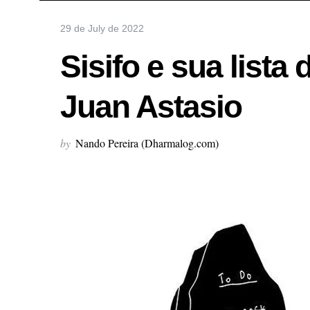
29 de July de 2022
Sisifo e sua list
Juan Astasio
by
Nando Pereira (Dharmalog.com)