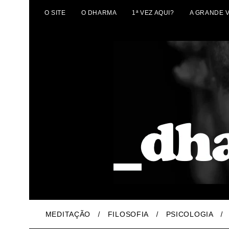
O SITE
O DHARMA
1ª VEZ AQUI?
A GRANDE 
MEDITAÇÃO
FILOSOFIA
PSICOLOGIA