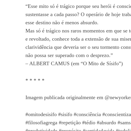
“Esse mito só é trágico porque seu herói é consci
sustentasse a cada passo? O operário de hoje trab
esse destino não é menos absurdo.
Mas só é trágico nos raros momentos em que se to
e revoltado, conhece toda a extensão de sua mise
clarividência que deveria ser o seu tormento co
não possa ser superado com o desprezo.”
– ALBERT CAMUS (em “O Mito de Sísifo”)
* * * * *
Imagem publicada originalmente em @newyork
#omitodesisifo #sisifo #consciência #conscienti
#filosofiagrega #repetição #tédio #absurdo #samsa
#produtividade #propósito #sentidadavida #todoli