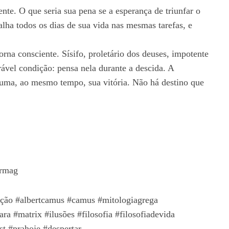
ente. O que seria sua pena se a esperança de triunfar o
alha todos os dias de sua vida nas mesmas tarefas, e
rna consciente. Sísifo, proletário dos deuses, impotente
rável condição: pensa nela durante a descida. A
nsuma, ao mesmo tempo, sua vitória. Não há destino que
ermag
zação #albertcamus #camus #mitologiagrega
ra #matrix #ilusões #filosofia #filosofiadevida
st #prahoje #despertar