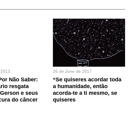
 2013
26 de June de 2017
Por Não Saber:
“Se quiseres acordar toda
io resgata
a humanidade, então
 Gerson e seus
acorda-te a ti mesmo, se
 cura do câncer
quiseres