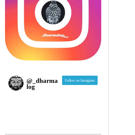
@
_dharma
Follow on Instagram
log