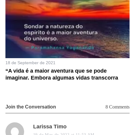
18 de September de 2021
1 
ça
“A vida é a maior aventura que se pode
“
ia
imaginar. Embora algumas vidas transcorra
m
Join the Conversation
8 Comments
s
Larissa Timo
a
19 de May de 2022 at 11:53 AM