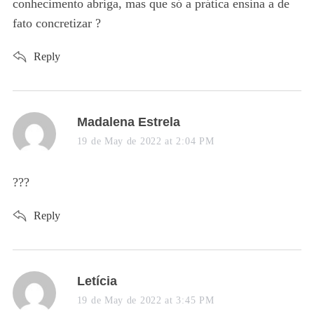
conhecimento abriga, mas que só a prática ensina a de
fato concretizar ?
Reply
s
Madalena Estrela
a
19 de May de 2022 at 2:04 PM
y
s
???
:
Reply
s
Letícia
a
19 de May de 2022 at 3:45 PM