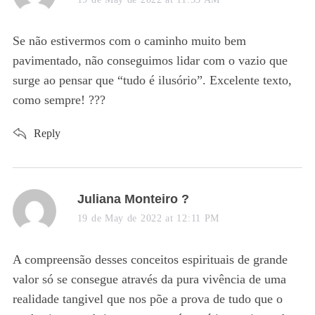
S
y
e
s
a
Se não estivermos com o caminho muito bem
r
:
pavimentado, não conseguimos lidar com o vazio que
c
surge ao pensar que “tudo é ilusório”. Excelente texto,
h
como sempre! ???
f
o
r
Reply
:
s
Juliana Monteiro ?
a
19 de May de 2022 at 12:11 PM
y
s
A compreensão desses conceitos espirituais de grande
:
valor só se consegue através da pura vivência de uma
realidade tangivel que nos põe a prova de tudo que o