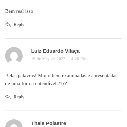
y
s
Bem real isso
:
Reply
s
Luiz Eduardo Vilaça
a
19 de May de 2022 at 4:20 PM
y
s
Belas palavras! Muito bem examinadas e apresentadas
:
de uma forma entendível.????
Reply
s
Thais Polastre