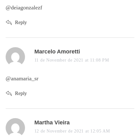
s
@deiagonzalezf
:
Reply
s
Marcelo Amoretti
a
11 de November de 2021 at 11:08 PM
y
s
@anamaria_sr
:
Reply
s
Martha Vieira
a
12 de November de 2021 at 12:05 AM
y