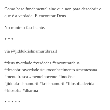
Como base fundamental sine qua non para descobrir o
que é a verdade. E encontrar Deus.
No mínimo fascinante.
* * *
via @jiddukrishnamurtibrazil
#deus #verdade #verdades #encontrardeus
#descobriraverdade #autoconhecimento #mentesana
#mentefresca #menteinocente #inocência
#jiddukrishnamurti #krishnamurti #filosofiadevida
#filosofia #dharma
* * * * *