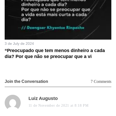
3 de July de 2024
11
“Preocupado que tem menos dinheiro a cada
“
dia? Por que não se preocupar que a vi
d
Join the Conversation
7 Comments
s
Luiz Augusto
a
11 de November de 2021 at 8:18 PM
y