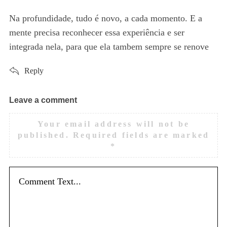
y
s
Na profundidade, tudo é novo, a cada momento. E a
:
mente precisa reconhecer essa experiência e ser
integrada nela, para que ela tambem sempre se renove
Reply
Leave a comment
L
e
Your email address will not be
a
published.
Required fields are marked
v
*
e
a
c
o
m