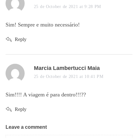
a
25 de October de 2021 at 9:28 PM
y
s
Sim! Sempre e muito necessário!
:
Reply
s
Marcia Lambertucci Maia
a
25 de October de 2021 at 10:41 PM
y
s
Sim!!!! A viagem é para dentro!!!??
:
Reply
Leave a comment
L
e