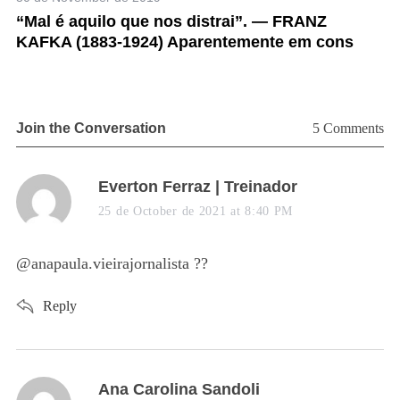
“Mal é aquilo que nos distrai”. — FRANZ
O
KAFKA (1883-1924) Aparentemente em cons
n
Join the Conversation
5 Comments
s
Everton Ferraz | Treinador
a
25 de October de 2021 at 8:40 PM
y
s
@anapaula.vieirajornalista ??
:
Reply
s
Ana Carolina Sandoli