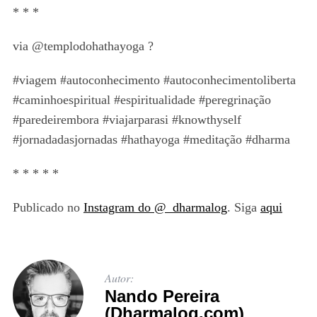
* * *
via @templodohathayoga ?
#viagem #autoconhecimento #autoconhecimentoliberta
#caminhoespiritual #espiritualidade #peregrinação
#paredeirembora #viajarparasi #knowthyself
#jornadadasjornadas #hathayoga #meditação #dharma
* * * * *
Publicado no
Instagram do @_dharmalog
. Siga
aqui
Autor:
Nando Pereira
(Dharmalog.com)