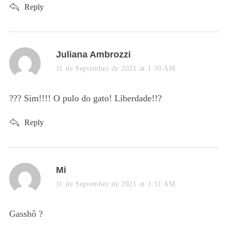
Reply
s
Juliana Ambrozzi
a
11 de September de 2021 at 1:30 AM
y
s
??? Sim!!!! O pulo do gato! Liberdade!!?
:
Reply
s
Mi
a
11 de September de 2021 at 1:31 AM
y
s
Gasshô ?
: