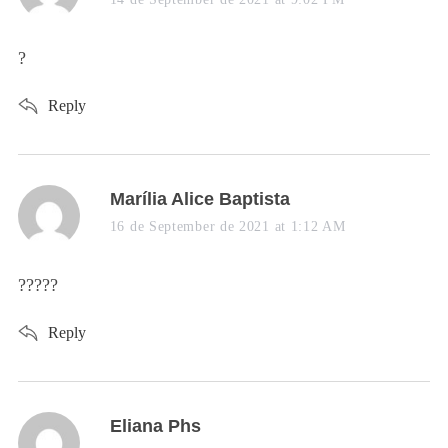
y
s
?
:
Reply
s
Marília Alice Baptista
a
16 de September de 2021 at 1:12 AM
y
s
?????
:
Reply
s
Eliana Phs