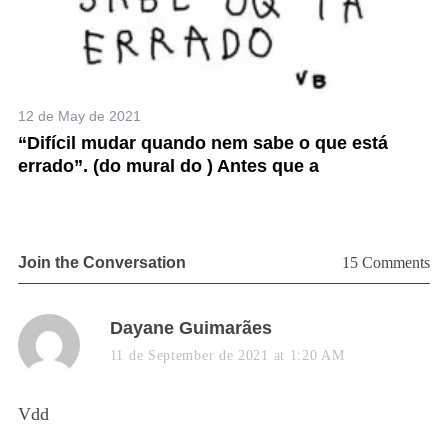
12 de May de 2021
22
“Difícil mudar quando nem sabe o que está
“T
errado”. (do mural do ) Antes que a
v
Join the Conversation
15 Comments
s
Dayane Guimarães
a
11 de September de 2021 at 1:20 AM
y
s
Vdd
: