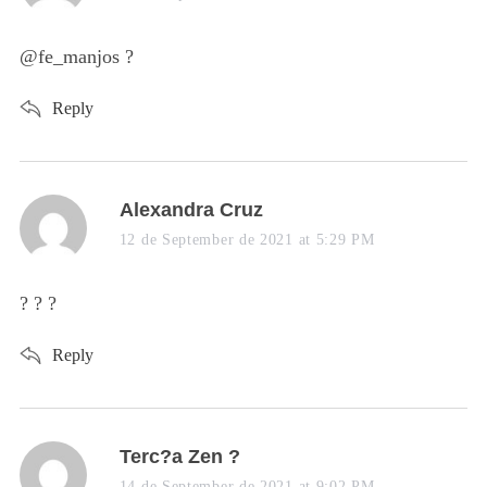
y
s
@fe_manjos ?
:
Reply
s
Alexandra Cruz
a
12 de September de 2021 at 5:29 PM
y
s
? ? ?
:
Reply
s
Terc?a Zen ?
a
14 de September de 2021 at 9:02 PM