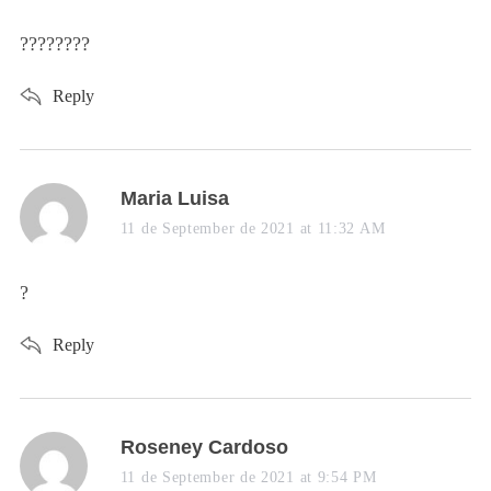
S
y
e
s
????????
a
:
r
Reply
c
h
f
o
s
Maria Luisa
r
:
a
11 de September de 2021 at 11:32 AM
y
s
?
:
Reply
s
Roseney Cardoso
a
11 de September de 2021 at 9:54 PM