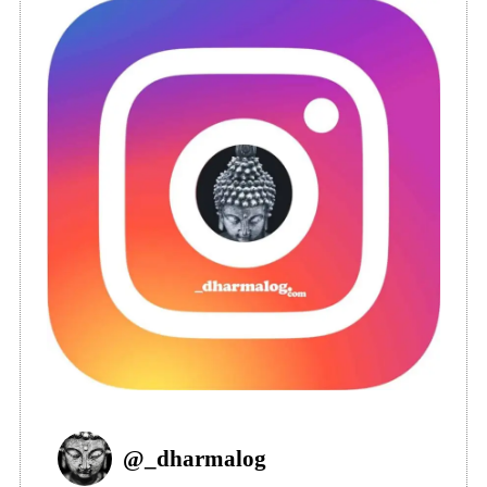
@
_dharmalog