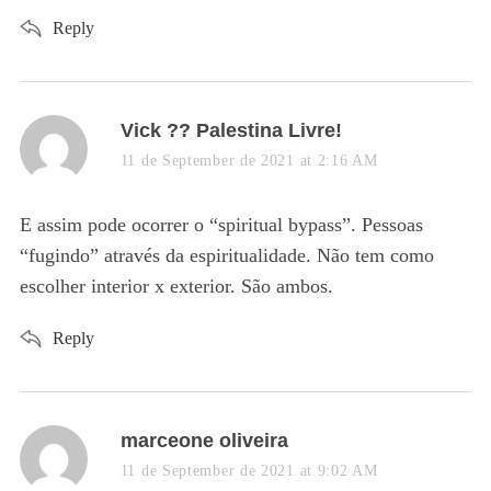
:
Reply
s
Vick ?? Palestina Livre!
a
11 de September de 2021 at 2:16 AM
y
s
E assim pode ocorrer o “spiritual bypass”. Pessoas
:
“fugindo” através da espiritualidade. Não tem como
escolher interior x exterior. São ambos.
Reply
s
marceone oliveira
a
11 de September de 2021 at 9:02 AM