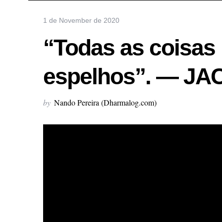
1 de November de 2020
“Todas as coisa
espelhos”. — J
by
Nando Pereira (Dharmalog.com)