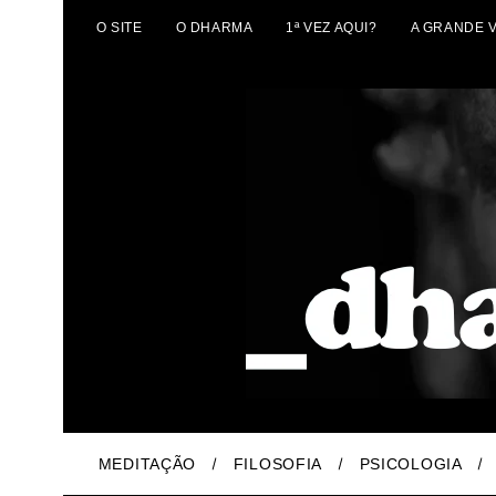
O SITE
O DHARMA
1ª VEZ AQUI?
A GRANDE 
MEDITAÇÃO
FILOSOFIA
PSICOLOGIA