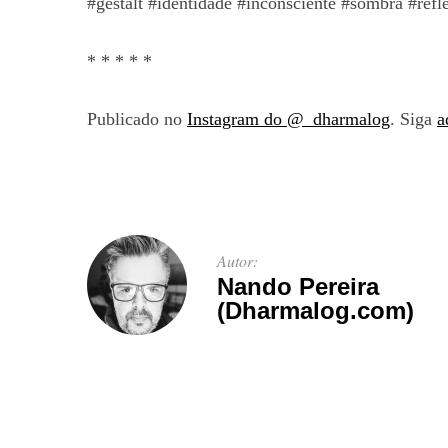
#gestalt #identidade #inconsciente #sombra #refl
* * * * *
Publicado no
Instagram do @_dharmalog
. Siga
a
Autor:
Nando Pereira
(Dharmalog.com)