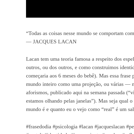
“Todas as coisas nesse mundo se comportam com
— JACQUES LACAN
Lacan tem uma teoria famosa a respeito dos espe
outros, ou dos outros, e como construimos ident
começaria aos 6 meses do bebê). Mas essa frase 
mundo inteiro como uma projeção, ou várias — n
aforismos, publicado aqui na semana passada (“
estamos olhando pelas janelas”). Mas seja qual o
mundo é e quanto eu o vejo como “real” é um salu
#frasedodia #psicologia #lacan #jacqueslacan #pe