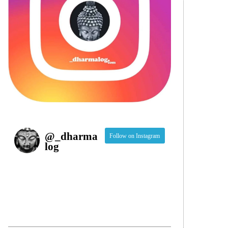
@
_dharma
Follow on Instagram
log