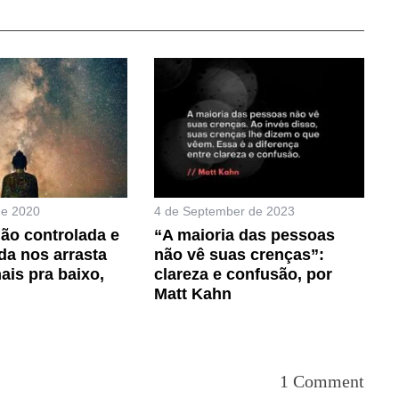
de 2020
4 de September de 2023
ão controlada e
“A maioria das pessoas
da nos arrasta
não vê suas crenças”:
ais pra baixo,
clareza e confusão, por
Matt Kahn
1 Comment