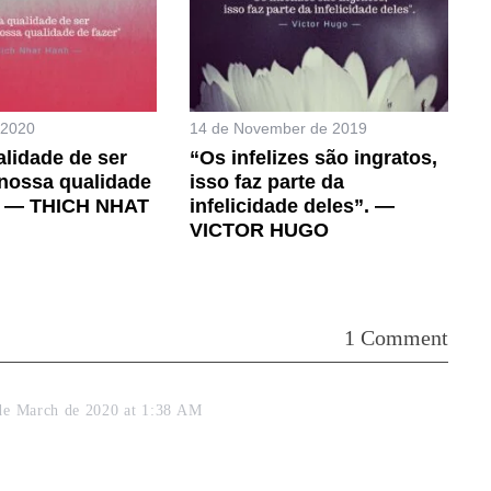
 2020
14 de November de 2019
lidade de ser
“Os infelizes são ingratos,
nossa qualidade
isso faz parte da
.? — THICH NHAT
infelicidade deles”. —
VICTOR HUGO
1 Comment
de March de 2020 at 1:38 AM