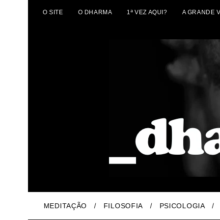
O SITE
O DHARMA
1ª VEZ AQUI?
A GRANDE 
MEDITAÇÃO
FILOSOFIA
PSICOLOGIA