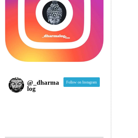
@
_dharma
Follow on Instagram
log