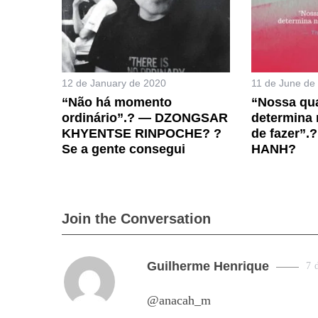
12 de January de 2020
11 de June de
“Não há momento
“Nossa qua
ordinário”.? — DZONGSAR
determina 
KHYENTSE RINPOCHE? ?
de fazer”
Se a gente consegui
HANH?
Join the Conversation
s
Guilherme Henrique
7 
a
@anacah_m
y