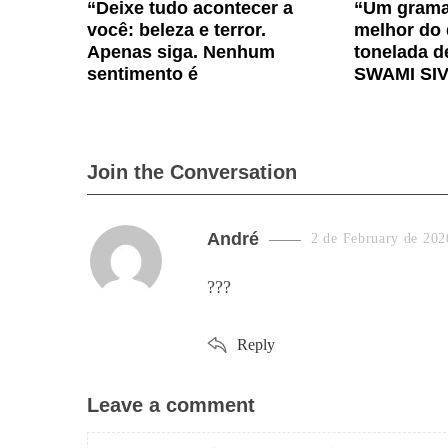
“Deixe tudo acontecer a
“Um grama 
você: beleza e terror.
melhor do
Apenas siga. Nenhum
tonelada de
sentimento é
SWAMI SI
Join the Conversation
s
André
2 de February de 202
a
???
y
s
Reply
:
Leave a comment
L
e