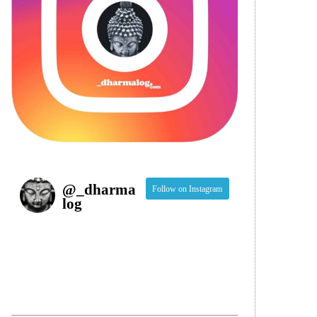
@
_dharma
Follow on Instagram
log