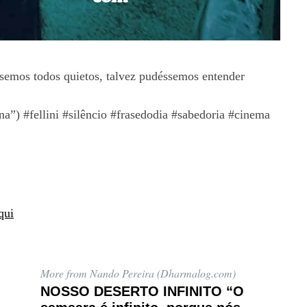
ssemos todos quietos, talvez pudéssemos entender
 #fellini #silêncio #frasedodia #sabedoria #cinema
qui
More from Nando Pereira (Dharmalog.com)
NOSSO DESERTO INFINITO “O