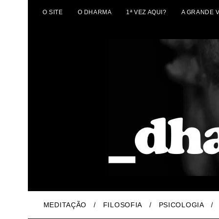
O SITE
O DHARMA
1ª VEZ AQUI?
A GRANDE 
MEDITAÇÃO
FILOSOFIA
PSICOLOGIA