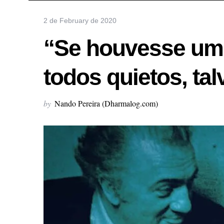
2 de February de 2020
“Se houvesse um 
todos quietos, ta
by
Nando Pereira (Dharmalog.com)