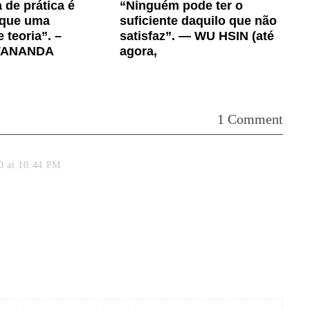
de prática é
“Ninguém pode ter o
 que uma
suficiente daquilo que não
 teoria”. –
satisfaz”. — WU HSIN (até
VANANDA
agora,
1 Comment
0 at 10:44 PM