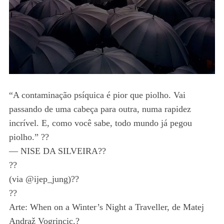
“A contaminação psíquica é pior que piolho. Vai
passando de uma cabeça para outra, numa rapidez
incrível. E, como você sabe, todo mundo já pegou
piolho.” ??
— NISE DA SILVEIRA??
??
(via @ijep_jung)??
??
Arte: When on a Winter’s Night a Traveller, de Matej
Andraž Vogrincic.?