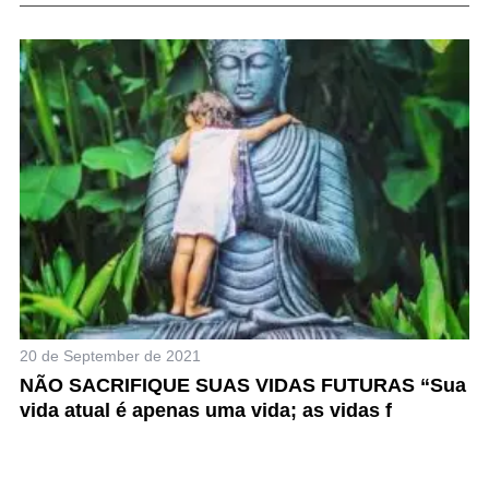
20 de September de 2021
8 
”
NÃO SACRIFIQUE SUAS VIDAS FUTURAS “Sua
5
vida atual é apenas uma vida; as vidas f
P
M
S
e