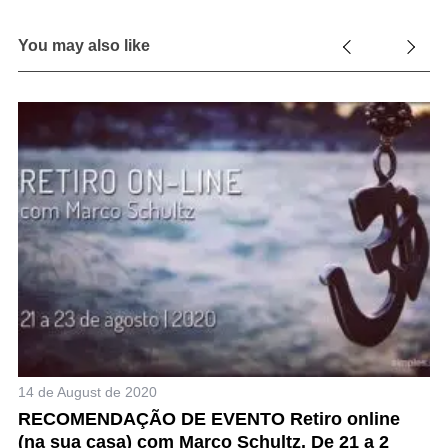
You may also like
14 de August de 2020
26
RECOMENDAÇÃO DE EVENTO Retiro online
F
(na sua casa) com Marco Schultz. De 21 a 2
a