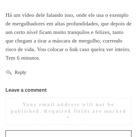
s
:
Há um vídeo dele falando isso, onde ele usa o exemplo
de mergulhadores em altas profundidades, que depois de
S
um certo nível ficam muito tranquilos e felizes, tanto
e
a
que chegam a tirar a máscara de mergulho, correndo
r
risco de vida. Vou colocar o link caso queira ver inteiro.
c
Tem 6 minutos.
h
f
Reply
o
r
:
Leave a comment
L
e
Your email address will not be
a
published.
Required fields are marked
v
*
e
a