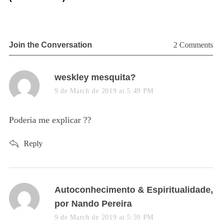
Join the Conversation
2 Comments
s
weskley mesquita?
a
9 de March de 2019 at 5:49 PM
y
s
Poderia me explicar ??
:
Reply
s
Autoconhecimento & Espiritualidade,
a
por Nando Pereira
y
9 de March de 2019 at 5:59 PM