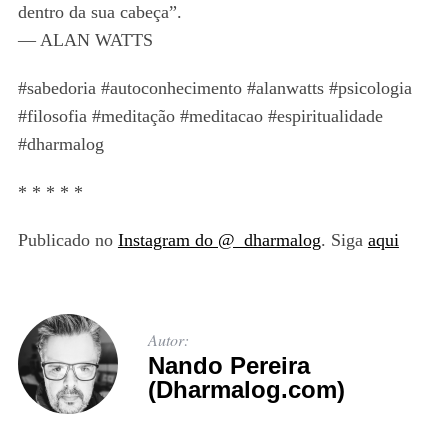
dentro da sua cabeça”.
— ALAN WATTS
#sabedoria #autoconhecimento #alanwatts #psicologia
#filosofia #meditação #meditacao #espiritualidade
#dharmalog
* * * * *
Publicado no
Instagram do @_dharmalog
. Siga
aqui
Autor:
Nando Pereira
(Dharmalog.com)