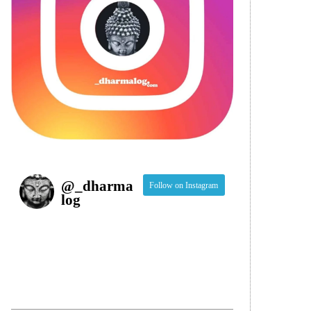
@
_dharma
Follow on Instagram
log