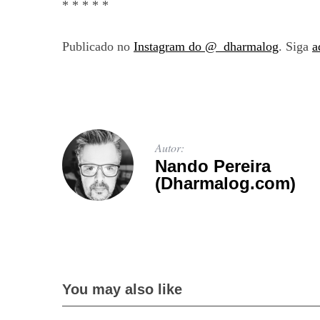
* * * * *
Publicado no
Instagram do @_dharmalog
. Siga
a
S
e
a
r
c
Autor:
h
Nando Pereira
f
(Dharmalog.com)
o
r
:
You may also like