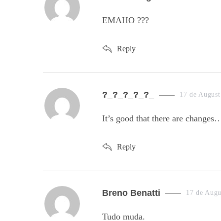
a
EMAHO ???
y
s
Reply
:
s
?_?_?_?_?_
17 de August
a
It’s good that there are changes
y
s
Reply
:
s
Breno Benatti
17 de Augu
a
Tudo muda.
y