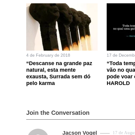
4 de February de 2018
17 de Decemb
“Descanse na grande paz
“Toda tem
natural, esta mente
vão no qua
exausta, Surrada sem dó
pode voar 
pelo karma
HAROLD
Join the Conversation
s
Jacson Vogel
17 de Augu