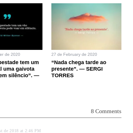
er de 2020
27 de February de 2020
pestade tem um
“Nada chega tarde ao
l uma gaivota
presente”. — SERGI
em silêncio”. —
TORRES
8 Comments
st de 2018 at 2:46 PM