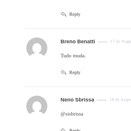
s
Reply
:
s
Breno Benatti
17 de Augu
a
Tudo muda.
y
s
Reply
:
s
Neno Sbrissa
18 de Augu
a
@sisbrissa
y
s
Reply