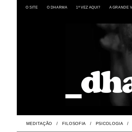
O SITE
O DHARMA
1ª VEZ AQUI?
A GRANDE 
MEDITAÇÃO
FILOSOFIA
PSICOLOGIA