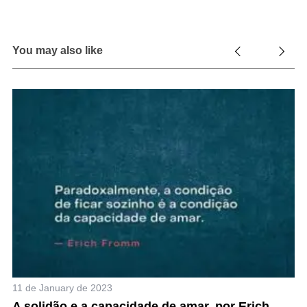
You may also like
11 de January de 2023
10
A solidão e a capacidade de amar, por Erich
“