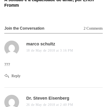
Fromm
a
Join the Conversation
2 Comments
s
marco schultz
a
18 de May de 2018 at 3:16 PM
y
s
???
:
Reply
s
Dr. Steven Eisenberg
a
26 de May de 2018 at 2:40 PM