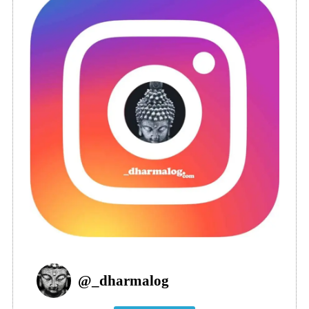
@
_dharmalog