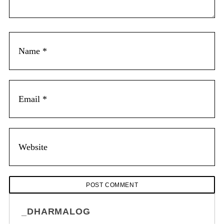
n
t
_DHARMALOG