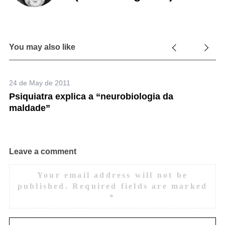
You may also like
24 de May de 2011
a:
Psiquiatra explica a “neurobiologia da
maldade”
Leave a comment
Your email address will not be
published.
Required fields are marked
*
7 