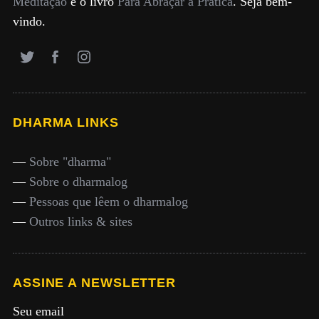
Meditação
e o livro
Para Abraçar a Prática
. Seja bem-
vindo.
DHARMA LINKS
—
Sobre "dharma"
—
Sobre o dharmalog
—
Pessoas que lêem o dharmalog
—
Outros links & sites
ASSINE A NEWSLETTER
Seu email