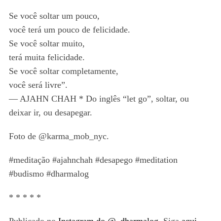
Se você soltar um pouco,
você terá um pouco de felicidade.
Se você soltar muito,
terá muita felicidade.
Se você soltar completamente,
você será livre”.
— AJAHN CHAH * Do inglês “let go”, soltar, ou
deixar ir, ou desapegar.
Foto de @karma_mob_nyc.
#meditação #ajahnchah #desapego #meditation
#budismo #dharmalog
* * * * *
Publicado no
Instagram do @_dharmalog
. Siga
aqui