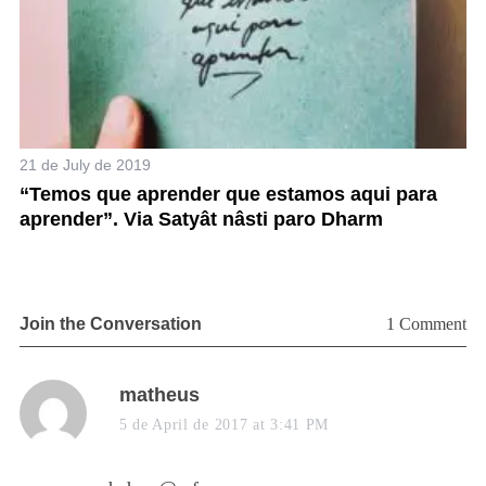
21 de July de 2019
9 
“Temos que aprender que estamos aqui para
A
aprender”. Via Satyât nâsti paro Dharm
Ca
Join the Conversation
1 Comment
s
matheus
a
5 de April de 2017 at 3:41 PM
y
s