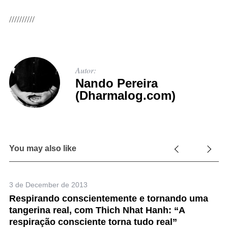
//////////
Autor:
Nando Pereira
(Dharmalog.com)
S
e
You may also like
a
r
c
3 de December de 2013
h
Respirando conscientemente e tornando uma
f
tangerina real, com Thich Nhat Hanh: “A
o
respiração consciente torna tudo real”
r