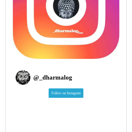
@
_dharmalog
Follow on Instagram