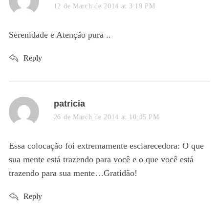
a
12 de March de 2014 at 3:19 PM
y
s
Serenidade e Atenção pura ..
:
Reply
s
patricia
a
26 de March de 2014 at 10:45 PM
y
s
Essa colocação foi extremamente esclarecedora: O que
:
sua mente está trazendo para você e o que você está
trazendo para sua mente…Gratidão!
Reply