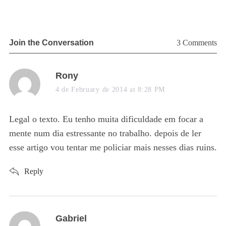
:
Join the Conversation
3 Comments
s
Rony
a
a
4 de February de 2014 at 8:28 PM
14
y
P
r
s
Legal o texto. Eu tenho muita dificuldade em focar a
S
:
mente num dia estressante no trabalho. depois de ler
esse artigo vou tentar me policiar mais nesses dias ruins.
Reply
s
Gabriel