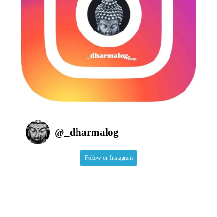
@
_dharmalog
Follow on Instagram