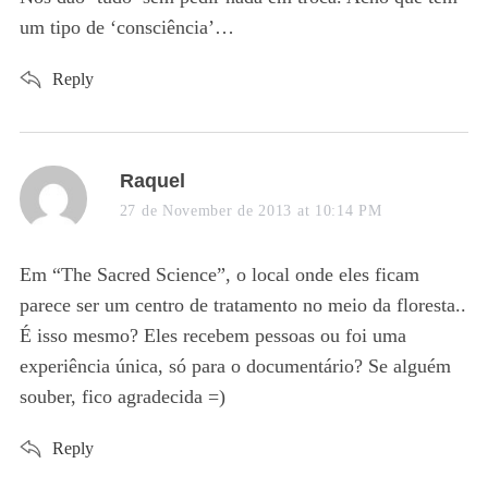
um tipo de ‘consciência’…
Reply
s
Raquel
a
27 de November de 2013 at 10:14 PM
y
s
Em “The Sacred Science”, o local onde eles ficam
:
parece ser um centro de tratamento no meio da floresta..
É isso mesmo? Eles recebem pessoas ou foi uma
experiência única, só para o documentário? Se alguém
souber, fico agradecida =)
Reply