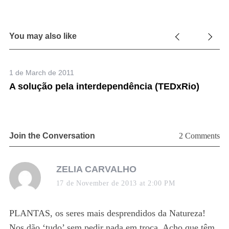
r
:
You may also like
1 de March de 2011
1 
A solução pela interdependência (TEDxRio)
C
s
p
Join the Conversation
2 Comments
s
ZELIA CARVALHO
a
17 de November de 2013 at 2:00 PM
y
s
PLANTAS, os seres mais desprendidos da Natureza!
:
Nos dão ‘tudo’ sem pedir nada em troca. Acho que têm