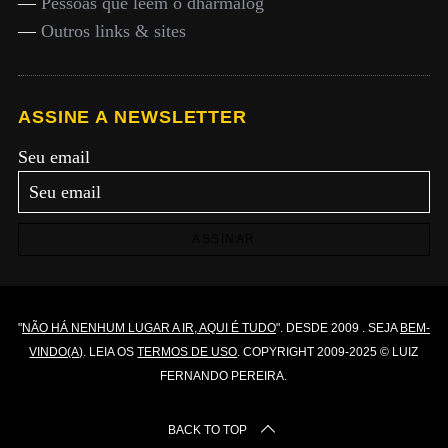
—
Pessoas que lêem o dharmalog
—
Outros links & sites
ASSINE A NEWSLETTER
Seu email
ASSINAR
"
NÃO HÁ NENHUM LUGAR A IR, AQUI É TUDO
". DESDE 2009 . SEJA
BEM-
VINDO(A)
. LEIA OS
TERMOS DE USO
. COPYRIGHT 2009-2025 © LUIZ
FERNANDO PEREIRA.
BACK TO TOP