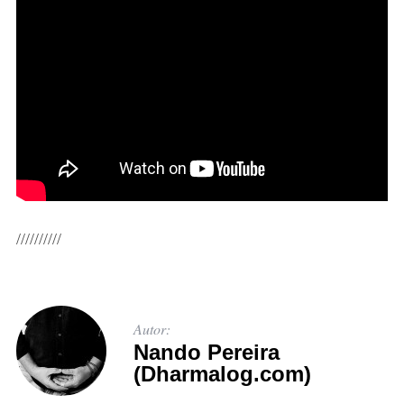
//////////
S
e
a
r
c
Autor:
h
Nando Pereira
f
(Dharmalog.com)
o