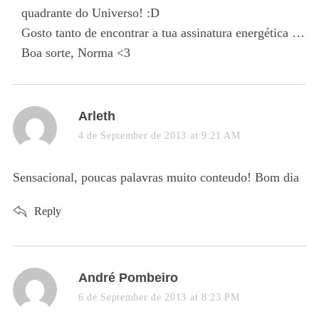
quadrante do Universo! :D
Gosto tanto de encontrar a tua assinatura energética …
Boa sorte, Norma <3
s
Arleth
a
4 de September de 2013 at 9:21 AM
y
s
Sensacional, poucas palavras muito conteudo! Bom dia
:
Reply
s
André Pombeiro
a
6 de September de 2013 at 8:23 PM
y