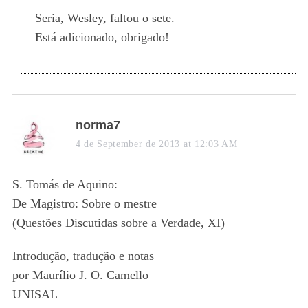
:
Seria, Wesley, faltou o sete.
Está adicionado, obrigado!
s
norma7
a
4 de September de 2013 at 12:03 AM
y
s
S. Tomás de Aquino:
:
De Magistro: Sobre o mestre
(Questões Discutidas sobre a Verdade, XI)
Introdução, tradução e notas
por Maurílio J. O. Camello
UNISAL