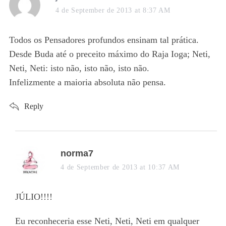
a
4 de September de 2013 at 8:37 AM
S
y
e
s
Todos os Pensadores profundos ensinam tal prática.
a
:
Desde Buda até o preceito máximo do Raja Ioga; Neti,
r
c
Neti, Neti: isto não, isto não, isto não.
h
Infelizmente a maioria absoluta não pensa.
f
o
Reply
r
:
s
norma7
a
4 de September de 2013 at 10:37 AM
y
s
JÚLIO!!!!
:
Eu reconheceria esse Neti, Neti, Neti em qualquer