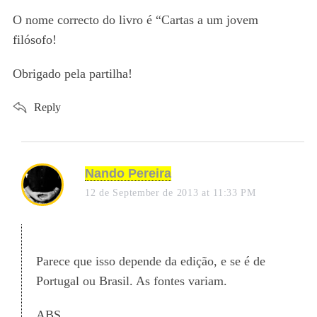
s
O nome correcto do livro é “Cartas a um jovem
:
filósofo!
Obrigado pela partilha!
Reply
s
Nando Pereira
a
12 de September de 2013 at 11:33 PM
y
s
:
Parece que isso depende da edição, e se é de
Portugal ou Brasil. As fontes variam.
ABS.