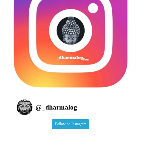
@
_dharmalog
Follow on Instagram