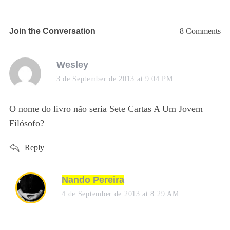
Join the Conversation
8 Comments
s
Wesley
a
3 de September de 2013 at 9:04 PM
y
s
O nome do livro não seria Sete Cartas A Um Jovem
:
Filósofo?
22
O
Reply
e
I
s
Nando Pereira
a
4 de September de 2013 at 8:29 AM
y
s