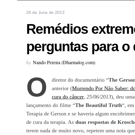
26 de June de 2013
Remédios extremos
perguntas para o 
by
Nando Pereira (Dharmalog.com)
O
diretor do documentário “
The Gerso
anterior (
Morrendo Por Não Saber: doc
cura do câncer
,
25/06/2013
), deu uma
lançamento do filme “
The Beautiful Truth
“, em
Terapia de Gerson e se haveria algum encobriment
de cura da terapia. As
duas respostas de Krosch
terem nada de muito novo, repetem uma nota que 