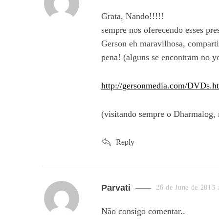
a
Grata, Nando!!!!!
y
sempre nos oferecendo esses pre
s
Gerson eh maravilhosa, compartil
:
pena! (alguns se encontram no y
http://gersonmedia.com/DVDs.h
(visitando sempre o Dharmalog,
Reply
s
Parvati
26 de June de 2013 
a
Não consigo comentar..
y