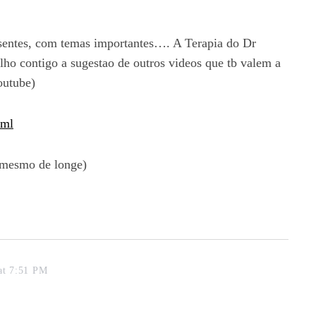
sentes, com temas importantes…. A Terapia do Dr
ho contigo a sugestao de outros videos que tb valem a
outube)
tml
 mesmo de longe)
at 7:51 PM