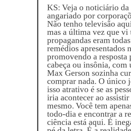
KS: Veja o noticiário da
angariado por corporaç
Não tenho televisão aqu
S
mas a última vez que vi 
e
propagandas eram todas 
a
remédios apresentados n
r
promovendo a resposta p
c
h
cabeça ou insônia, com 
f
Max Gerson sozinha cura
o
comprar nada. O único j
r
isso atrativo é se as pe
:
iria acontecer ao assisti
mesmo. Você tem apenas 
todo-dia e encontrar a r
ciência está aqui. É ine
pé da letra. É a realida