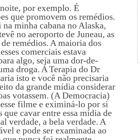
 noite, por exemplo. É
ões que promovem os remédios.
i na minha cabana no Alaska,
tevê no aeroporto de Juneau, as
de remédios. A maioria dos
esses comerciais estava
ara algo, seja uma dor-de-
uma droga. A Terapia do Dr
ria isto e você não precisaria
eito da grande mídia considerar
ssoas votassem. (A Democracia)
r esse filme e eximiná-lo por si
que cavar entre essa mídia de
eal verdade, a bela verdade. A
gável e pode ser examinada ao
de que nunca foi realmente