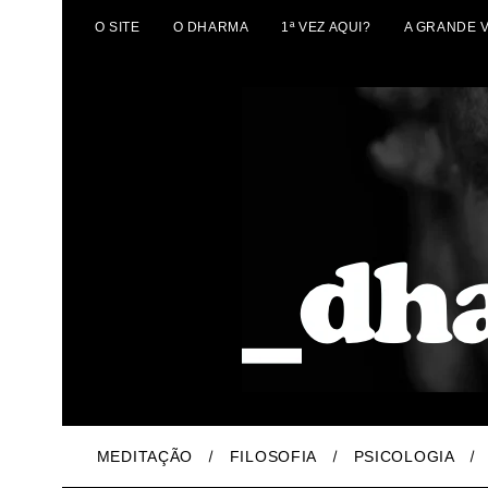
O SITE
O DHARMA
1ª VEZ AQUI?
A GRANDE 
MEDITAÇÃO
FILOSOFIA
PSICOLOGIA