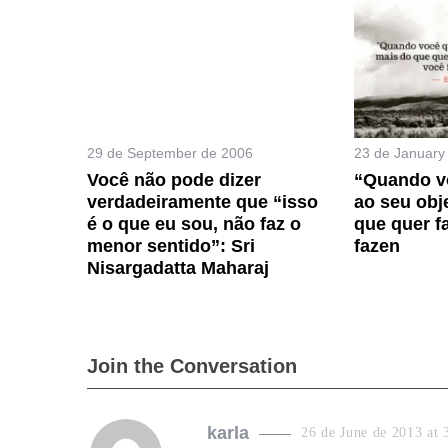
29 de September de 2006
23 de January
Você não pode dizer
“Quando v
verdadeiramente que “isso
ao seu obj
é o que eu sou, não faz o
que quer f
menor sentido”: Sri
fazen
Nisargadatta Maharaj
Join the Conversation
s
karla
26 de June de 2013 at