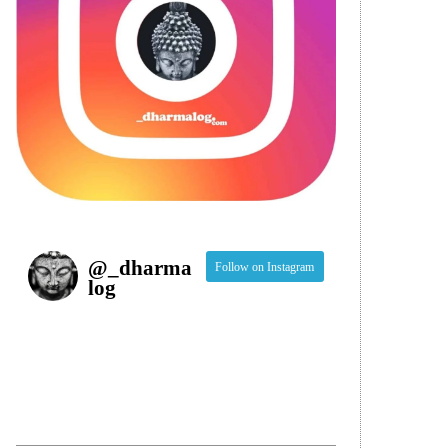
@
_dharma
Follow on Instagram
log