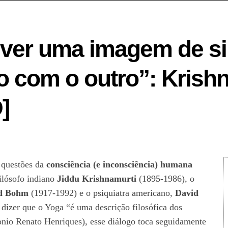
iver uma imagem de s
o com o outro”: Krish
]
e questões da
consciência (e inconsciência) humana
filósofo indiano
Jiddu Krishnamurti
(1895-1986), o
d Bohm
(1917-1992) e o psiquiatra americano,
David
dizer que o Yoga “é uma descrição filosófica dos
onio Renato Henriques), esse diálogo toca seguidamente