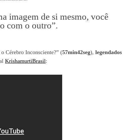
ma imagem de si mesmo, você
o com o outro”.
e o Cérebro Inconsciente?” (
57min42seg
),
legendados
al
KrishamurtiBrasil
: