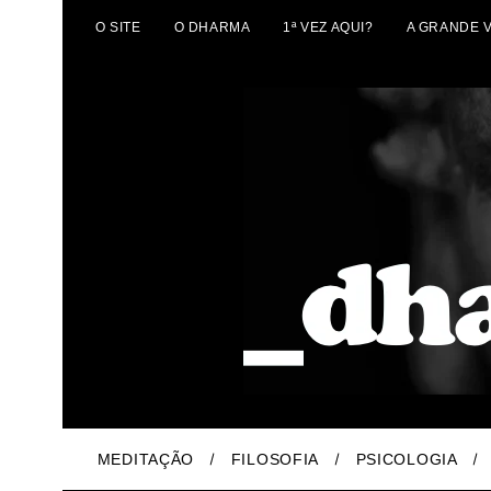
O SITE
O DHARMA
1ª VEZ AQUI?
A GRANDE 
MEDITAÇÃO
FILOSOFIA
PSICOLOGIA