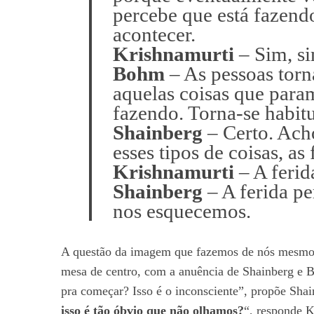
percebe que está fazendo
acontecer.
Krishnamurti
– Sim, si
Bohm
– As pessoas torn
S
e
aquelas coisas que para
a
fazendo. Torna-se habitu
r
Shainberg
– Certo. Ach
c
esses tipos de coisas, as
h
f
Krishnamurti
– A ferid
o
Shainberg
– A ferida p
r
nos esquecemos.
:
A questão da imagem que fazemos de nós mesmos 
mesa de centro, com a anuência de Shainberg e
pra começar? Isso é o inconsciente”, propõe Shai
isso é tão óbvio que não olhamos?
“, responde K