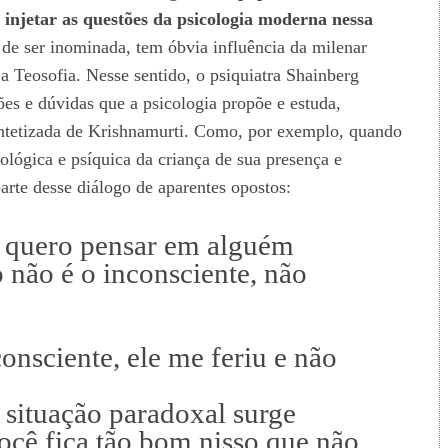
injetar as questões da psicologia moderna nessa
e ser inominada, tem óbvia influência da milenar
a Teosofia. Nesse sentido, o psiquiatra Shainberg
ões e dúvidas que a psicologia propõe e estuda,
intetizada de Krishnamurti. Como, por exemplo, quando
iológica e psíquica da criança de sua presença e
arte desse diálogo de aparentes opostos:
 quero pensar em alguém
o não é o inconsciente, não
onsciente, ele me feriu e não
situação paradoxal surge
cê fica tão bom nisso que não