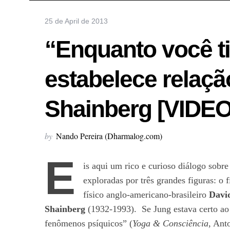
25 de April de 2013
“Enquanto você t
estabelece relaçã
Shainberg [VIDEO
by
Nando Pereira (Dharmalog.com)
E
is aqui um rico e curioso diálogo sobr
exploradas por três grandes figuras: o 
físico anglo-americano-brasileiro
Davi
Shainberg
(1932-1993). Se Jung estava certo ao 
fenômenos psíquicos” (
Yoga & Consciência
, Ant