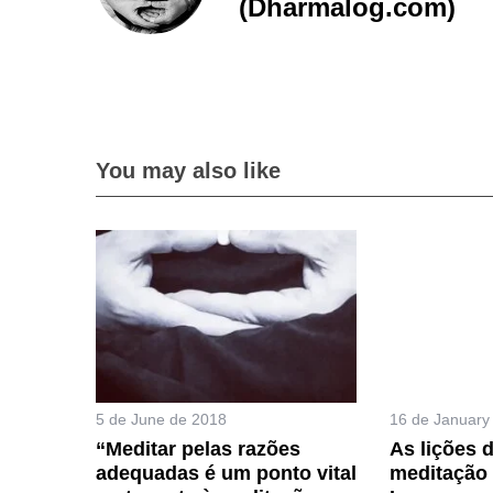
(Dharmalog.com)
You may also like
5 de June de 2018
16 de January
“Meditar pelas razões
As lições 
adequadas é um ponto vital
meditação