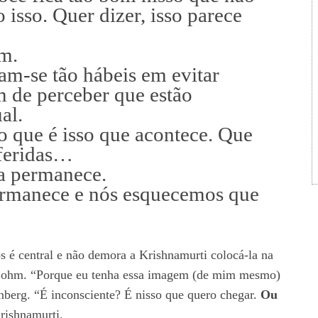
 isso. Quer dizer, isso parece
m.
am-se tão hábeis em evitar
m de perceber que estão
al.
o que é isso que acontece. Que
 feridas…
a permanece.
ermanece e nós esquecemos que
é central e não demora a Krishnamurti colocá-la na
 Bohm. “Porque eu tenha essa imagem (de mim mesmo)
nberg. “É inconsciente? É nisso que quero chegar.
Ou
rishnamurti.