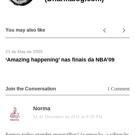
You may also like
23 de May de 2009
22
‘Amazing happening’ nas finais da NBA’09
“
Join the Conversation
1 Comment
s
Norma
a
14 de December de 2011 at 9:29 PM
y
s
Somos todos grandes maravilhas! (a emoção, a vibração