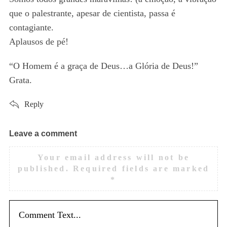
:
que o palestrante, apesar de cientista, passa é
contagiante.
S
Aplausos de pé!
e
a
“O Homem é a graça de Deus…a Glória de Deus!”
r
Grata.
c
h
f
Reply
o
r
Leave a comment
L
:
e
Your email address will not be
a
published.
Required fields are marked
v
*
e
a
c