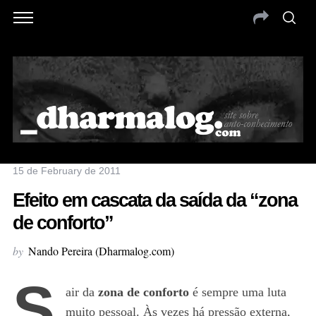
15 de February de 2011
Efeito em cascata da saída da “zona
de conforto”
by
Nando Pereira (Dharmalog.com)
S
air da
zona de conforto
é sempre uma luta
muito pessoal. Às vezes há pressão externa,