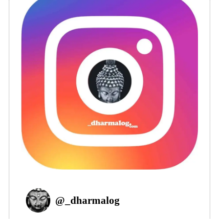
@
_dharmalog