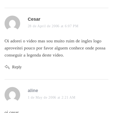
s
Cesar
a
28 de April de 2006 at 6:07 PM
y
s
Oi adorei o video mas sou muito ruim de ingles logo
:
aproveitei pouco por favor alguem conhece onde possa
conseguir a legenda deste video.
Reply
s
aline
a
1 de May de 2006 at 2:21 AM
y
s
oi cesar