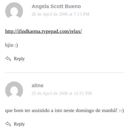
s
Angela Scott Bueno
a
20 de April de 2006 at 7:13 PM
y
s
http://ifindkarma.typepad.com/relax/
:
bjin :)
Reply
s
aline
a
23 de April de 2006 at 12:51 PM
y
s
que bom ter assistido a isto neste domingo de manhã! :-)
:
Reply