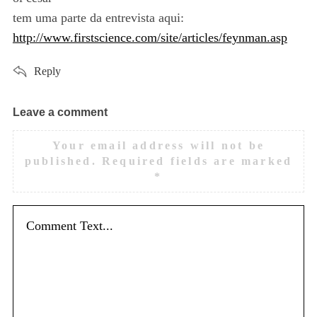
:
tem uma parte da entrevista aqui:
http://www.firstscience.com/site/articles/feynman.asp
Reply
Leave a comment
L
e
Your email address will not be
a
published.
Required fields are marked
v
*
e
S
a
e
c
a
r
o
c
m
h
m
f
e
o