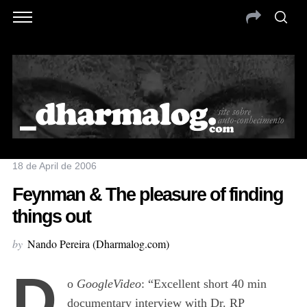
18 de April de 2006
Feynman & The pleasure of finding
things out
by
Nando Pereira (Dharmalog.com)
D
o
GoogleVideo
: “Excellent short 40 min
documentary interview with Dr. RP