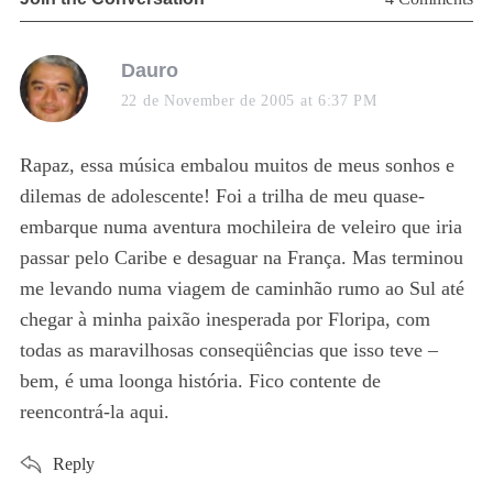
s
Dauro
a
13
22 de November de 2005 at 6:37 PM
O
y
T
s
Rapaz, essa música embalou muitos de meus sonhos e
r
:
dilemas de adolescente! Foi a trilha de meu quase-
embarque numa aventura mochileira de veleiro que iria
passar pelo Caribe e desaguar na França. Mas terminou
me levando numa viagem de caminhão rumo ao Sul até
chegar à minha paixão inesperada por Floripa, com
todas as maravilhosas conseqüências que isso teve –
bem, é uma loonga história. Fico contente de
reencontrá-la aqui.
Reply