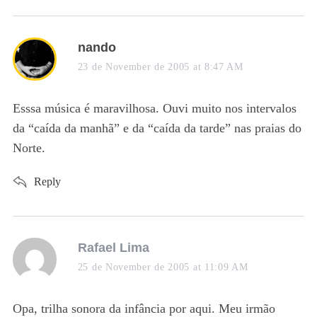
S
s
nando
e
a
23 de November de 2005 at 8:47 AM
a
y
r
c
s
Esssa música é maravilhosa. Ouvi muito nos intervalos
h
:
da “caída da manhã” e da “caída da tarde” nas praias do
f
Norte.
o
r
Reply
:
s
Rafael Lima
a
25 de November de 2005 at 11:09 AM
y
s
Opa, trilha sonora da infância por aqui. Meu irmão