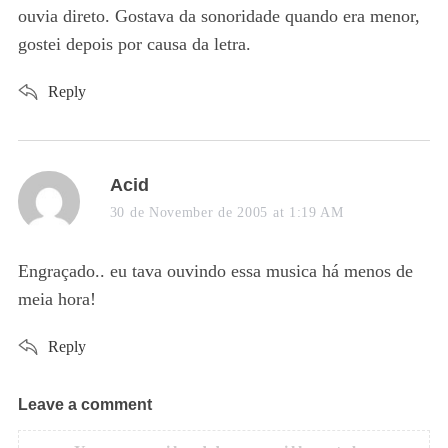
:
ouvia direto. Gostava da sonoridade quando era menor,
gostei depois por causa da letra.
Reply
s
Acid
a
30 de November de 2005 at 1:19 AM
y
s
Engraçado.. eu tava ouvindo essa musica há menos de
:
meia hora!
Reply
Leave a comment
L
e